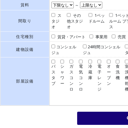
賃料
～
ス
その
1ベッ
1ベッ
間取り
タジ
他スタジ
ドルーム
ルーム プ
オ
オ
ス
住宅種別
賃貸・アパート
事業用
売買
コンシェル
24時間コンシェル
建物設備
ジュ
ジュ
バ
シ
ガ
電
冷
電
オ
食
ス
ャ
ス
気
蔵
子
ー
洗
タ
ワ
コ
コ
庫
レ
ブ
機
部屋設備
ブ
ー
ン
ン
ン
ン
ロ
ロ
ジ