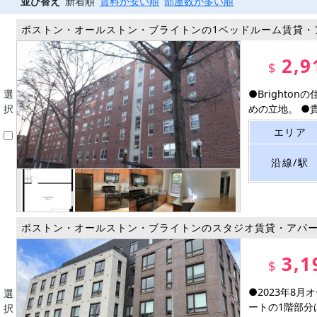
並び替え
新着順
賃料が安い順
部屋数が多い順
ボストン・オールストン・ブライトンの1ベッドルーム賃貸・
2,9
$
選
●Bright
択
めの立地。 ●貴重
エリア
沿線/駅
ボストン・オールストン・ブライトンのスタジオ賃貸・アパ
3,1
$
●2023年8
選
ートの1階部分はC
択