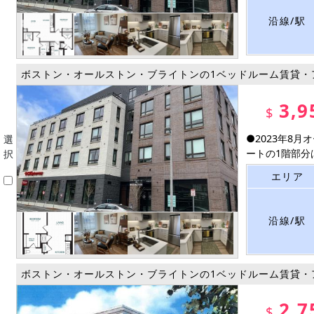
沿線/駅
ボストン・オールストン・ブライトンの1ベッドルーム賃貸・
3,9
$
●2023年8
選
ートの1階部分はC
択
エリア
沿線/駅
ボストン・オールストン・ブライトンの1ベッドルーム賃貸・
2,7
$