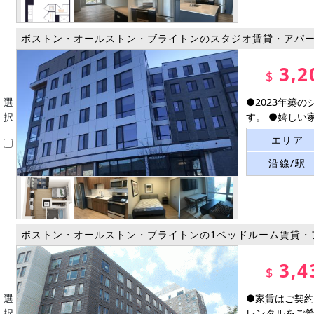
ボストン・オールストン・ブライトンのスタジオ賃貸・アパ
3,2
$
選
●2023年築
択
す。 ●嬉しい家
エリア
沿線/駅
ボストン・オールストン・ブライトンの1ベッドルーム賃貸・
3,4
$
選
●家賃はご契約
択
レンタルをご希望