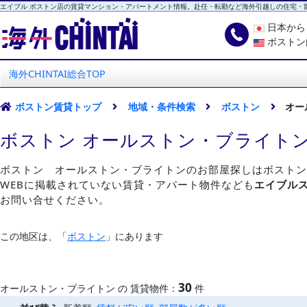
エイブル ボストン店の賃貸マンション・アパートメント情報。赴任・転勤など海外引越しの住宅・
日本か
ボストン
海外CHINTAI
エイブル ボストン店
海外CHINTAI総合TOP
ボストン賃貸トップ
地域・条件検索
ボストン
オー
ボストン オールストン・ブライト
ボストン オールストン・ブライトンのお部屋探しはボストン
WEBに掲載されていない賃貸・アパート物件なども
エイブル
お問い合せください。
この地区は、「
ボストン
」にあります
30
オールストン・ブライトン の 賃貸物件：
件