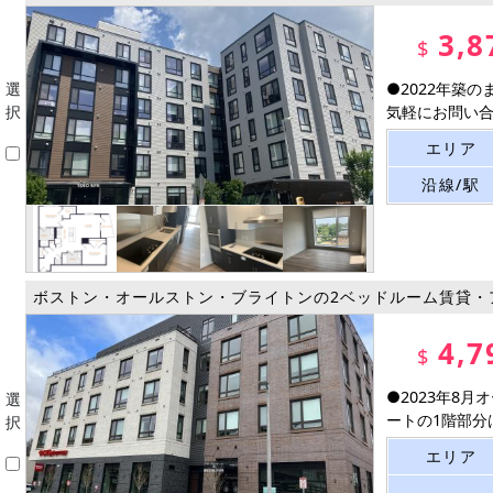
3,8
$
選
●2022年築
択
気軽にお問い合わ
エリア
沿線/駅
ボストン・オールストン・ブライトンの2ベッドルーム賃貸・
4,7
$
●2023年8
選
ートの1階部分はC
択
エリア