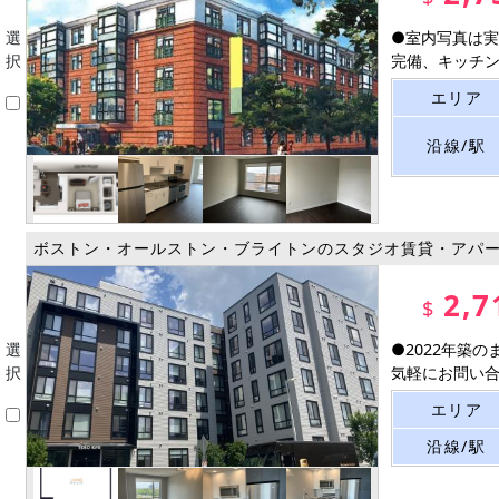
選
●室内写真は実
択
完備、キッチンに
エリア
沿線/駅
ボストン・オールストン・ブライトンのスタジオ賃貸・アパ
2,7
$
選
●2022年築
択
気軽にお問い合わ
エリア
沿線/駅