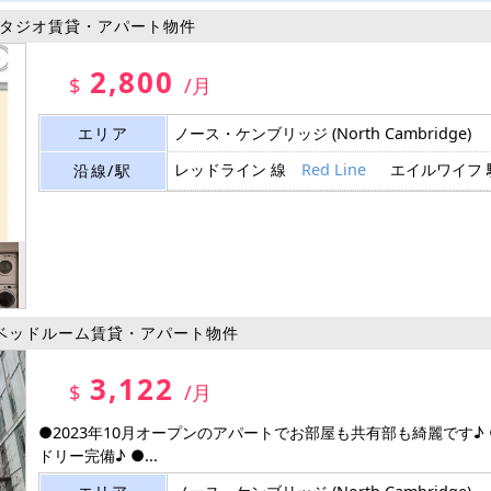
タジオ賃貸・アパート物件
2,800
$
/月
エリア
ノース・ケンブリッジ
(North Cambridge)
レッドライン 線
Red Line
エイルワイフ
沿線/駅
ベッドルーム賃貸・アパート物件
3,122
$
/月
●2023年10月オープンのアパートでお部屋も共有部も綺麗です♪
ドリー完備♪ ●...