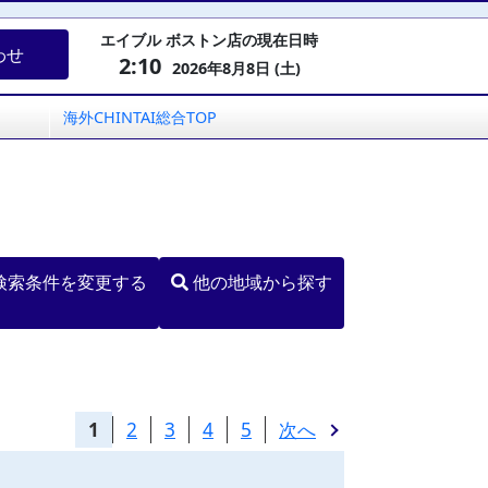
エイブル ボストン店の現在日時
わせ
2:10
2026年8月8日 (土)
海外CHINTAI総合TOP
検索条件を変更する
他の地域から探す
1
2
3
4
5
次へ