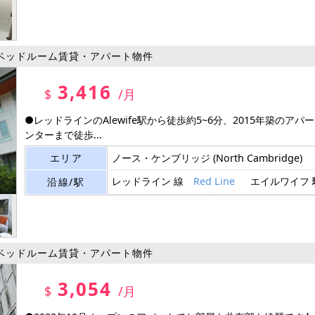
ベッドルーム賃貸・アパート物件
3,416
$
/月
●レッドラインのAlewife駅から徒歩約5~6分、2015年築の
ンターまで徒歩...
エリア
ノース・ケンブリッジ
(North Cambridge)
レッドライン 線
Red Line
エイルワイフ
沿線/駅
ベッドルーム賃貸・アパート物件
3,054
$
/月