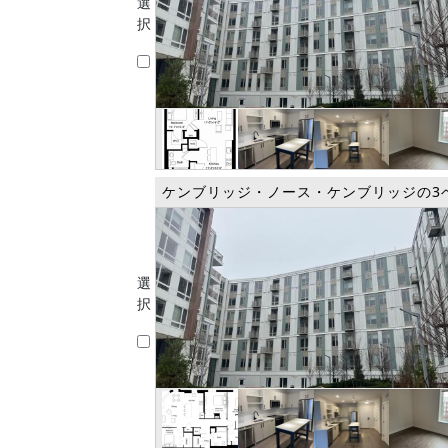
選
択
ケンブリッジ・ノース・ケンブリッジの3
選
択