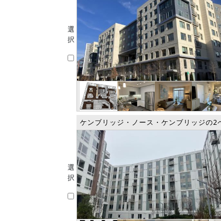
選
択
ケンブリッジ・ノース・ケンブリッジの2
選
択