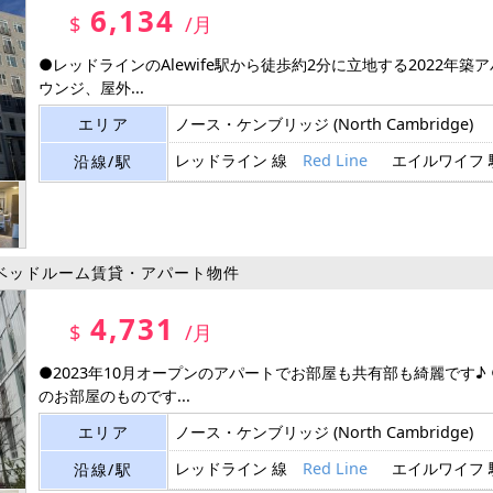
6,134
$
/月
●レッドラインのAlewife駅から徒歩約2分に立地する2022年築
ウンジ、屋外...
エリア
ノース・ケンブリッジ
(North Cambridge)
レッドライン 線
Red Line
エイルワイフ
沿線/駅
ベッドルーム賃貸・アパート物件
4,731
$
/月
●2023年10月オープンのアパートでお部屋も共有部も綺麗です♪
のお部屋のものです...
エリア
ノース・ケンブリッジ
(North Cambridge)
レッドライン 線
Red Line
エイルワイフ
沿線/駅