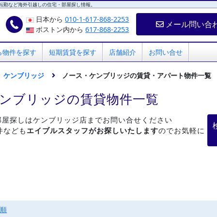
転勤など海外引越しの住宅・部屋探し情報。
日本から
010-1-617-868-2253
メール問い合
ボストン内から
617-868-2253
ら物件を探す
短期賃貸を探す
店舗紹介
お問い合せ
ケンブリッジ
ノース・ケンブリッジの賃貸・アパート物件一覧
ケンブリッジの賃貸物件一覧
部屋探しはケンブリッジ店までお問い合せください
件なども
エイブルスタッフがお探しいたします
のでお気軽に
い順