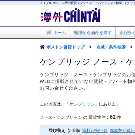
エイブル ボストン店の賃貸マンション・アパートメント情報。赴任・
海外CHINTAI
エイブル ボストン店
ホーム
地域から物件を探す
沿線か
ボストン賃貸トップ
地域・条件検索
ケンブリッジ ノース・
ケンブリッジ ノース・ケンブリッジのお
WEBに掲載されていない賃貸・アパート物
お問い合せください。
この地区は、「
ケンブリッジ
」にあります
62
ノース・ケンブリッジ の 賃貸物件：
件
並び替え
新着順
賃料が安い順
部屋数が多