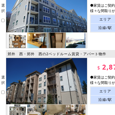
選
●家賃はご契約
択
様々な間取りがご
エリア
沿線/駅
郊外 西・郊外 西の2ベッドルーム賃貸・アパート物件
2,8
$
選
●家賃はご契約
択
様々な間取りがご
エリア
沿線/駅