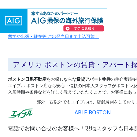
留学や出張・駐在等 ご出発当日まで申込可能！
アメリカ ボストンの賃貸・アパート
ボストン日系不動産
をお探しならな
賃貸アパート物件
の仲介実績多
エイブル ボストン店なら安心・信頼の日本人スタッフがボストン
入居時期や条件などを詳しく教えていただくことで、お客様にあっ
郊外 西以外でもエイブルは、店舗展開をしており
ABLE BOSTON
電話でお問い合せのお客様へ！現地スタッフも日本