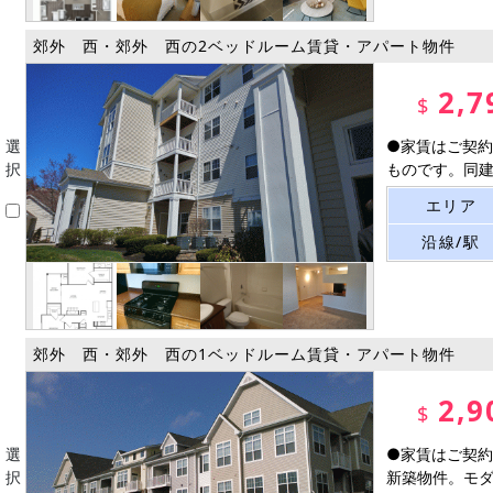
郊外 西・郊外 西の2ベッドルーム賃貸・アパート物件
2,7
$
選
●家賃はご契約
択
ものです。同建物
エリア
沿線/駅
郊外 西・郊外 西の1ベッドルーム賃貸・アパート物件
2,9
$
選
●家賃はご契約
択
新築物件。モダン