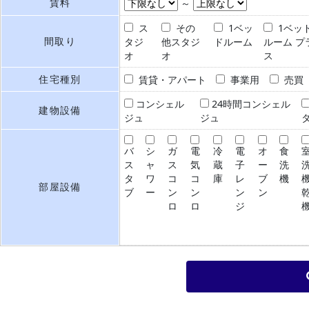
賃料
～
ス
その
1ベッ
1ベッ
間取り
タジ
他スタジ
ドルーム
ルーム プ
オ
オ
ス
住宅種別
賃貸・アパート
事業用
売買
コンシェル
24時間コンシェル
建物設備
ジュ
ジュ
バ
シ
ガ
電
冷
電
オ
食
ス
ャ
ス
気
蔵
子
ー
洗
タ
ワ
コ
コ
庫
レ
ブ
機
部屋設備
ブ
ー
ン
ン
ン
ン
ロ
ロ
ジ