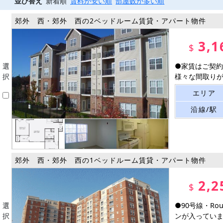
並び替え
新着順
賃料が安い順
部屋数が多い順
郊外 西・郊外 西の2ベッドルーム賃貸・アパート物件
3,1
$
選
●家賃はご契約
択
様々な間取りがご
エリア
沿線/駅
郊外 西・郊外 西の1ベッドルーム賃貸・アパート物件
2,2
$
選
●90号線・R
択
ンが入っています