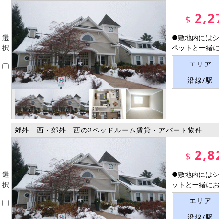
2,2
$
選
●敷地内にはシ
択
ペットと一緒にお
エリア
沿線/駅
郊外 西・郊外 西の2ベッドルーム賃貸・アパート物件
2,8
$
選
●敷地内にはシ
択
ットと一緒にお楽
エリア
沿線/駅