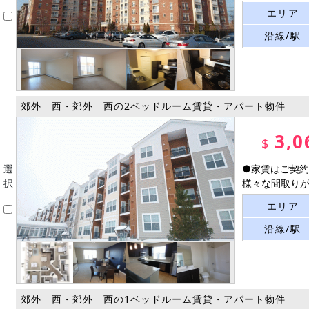
エリア
沿線/駅
郊外 西・郊外 西の2ベッドルーム賃貸・アパート物件
3,0
$
選
●家賃はご契約
択
様々な間取りがご
エリア
沿線/駅
郊外 西・郊外 西の1ベッドルーム賃貸・アパート物件