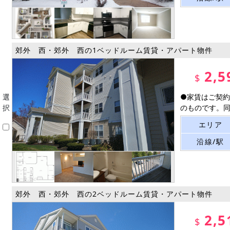
郊外 西・郊外 西の1ベッドルーム賃貸・アパート物件
2,5
$
選
●家賃はご契約
択
のものです。同建
エリア
沿線/駅
郊外 西・郊外 西の2ベッドルーム賃貸・アパート物件
2,5
$