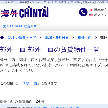
エイブル ボストン店の賃貸マンション・アパートメント情報。赴任・転勤など海外引越しの住宅・
日本か
ボストン
海外CHINTAI
エイブル ボストン店
海外CHINTAI総合TOP
ボストン賃貸トップ
地域・条件検索
郊外 西
郊外
郊外 西 郊外 西の賃貸物件一覧
郊外 西 郊外 西のお部屋探しは郊外 西店までお問い合せ
WEBに掲載されていない賃貸・アパート物件なども
エイブル
お問い合せください。
この地区は、「
郊外 西
」にあります
24
郊外 西 の 賃貸物件：
件