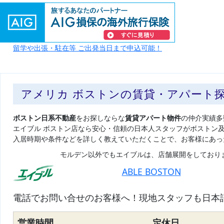
留学や出張・駐在等 ご出発当日まで申込可能！
アメリカ ボストンの賃貸・アパート
ボストン日系不動産
をお探しならな
賃貸アパート物件
の仲介実績多
エイブル ボストン店なら安心・信頼の日本人スタッフがボストン
入居時期や条件などを詳しく教えていただくことで、お客様にあっ
モルデン以外でもエイブルは、店舗展開をしており
ABLE BOSTON
電話でお問い合せのお客様へ！現地スタッフも日本
営業時間
定休日