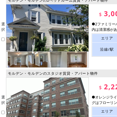
モルデン・モルデンの2ベッドルーム賃貸・アパート物件
3,0
$
選
●2ファミリー
択
内は清潔感があり
エリア
沿線/駅
モルデン・モルデンのスタジオ賃貸・アパート物件
2,2
$
選
●オレンジライ
択
グはフローリング
エリア