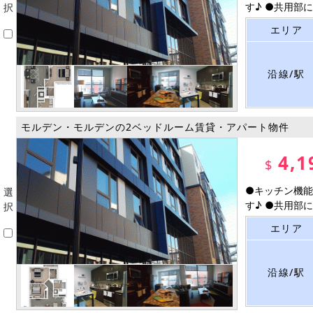
す♪ ●共用部に宅
択
エリア
沿線/駅
モルデン・モルデンの2ベッドルーム賃貸・アパート物件
4,1
$
●キッチン機能
選
す♪ ●共用部に宅
択
エリア
沿線/駅