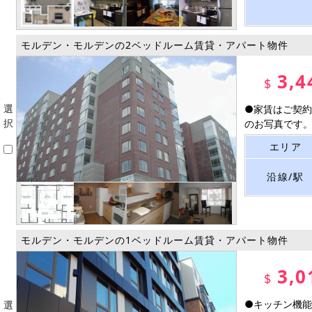
モルデン・モルデンの2ベッドルーム賃貸・アパート物件
3,4
$
選
●家賃はご契約
択
のお写真です。同
エリア
沿線/駅
モルデン・モルデンの1ベッドルーム賃貸・アパート物件
3,0
$
●キッチン機能
選