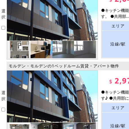
●キッチン機能
選
す。 ●共用部..
択
エリア
沿線/駅
モルデン・モルデンの1ベッドルーム賃貸・アパート物件
2,9
$
●キッチン機能
選
す♪ ●共用部に宅
択
エリア
沿線/駅