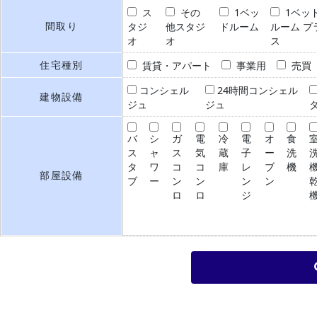
ス
その
1ベッ
1ベッ
間取り
タジ
他スタジ
ドルーム
ルーム プ
オ
オ
ス
住宅種別
賃貸・アパート
事業用
売買
コンシェル
24時間コンシェル
建物設備
ジュ
ジュ
バ
シ
ガ
電
冷
電
オ
食
ス
ャ
ス
気
蔵
子
ー
洗
タ
ワ
コ
コ
庫
レ
ブ
機
部屋設備
ブ
ー
ン
ン
ン
ン
ロ
ロ
ジ