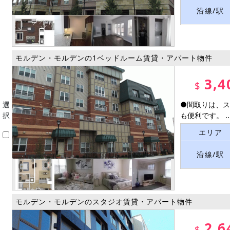
沿線/駅
モルデン・モルデンの1ベッドルーム賃貸・アパート物件
3,4
$
選
●間取りは、ス
択
も便利です。 ..
エリア
沿線/駅
モルデン・モルデンのスタジオ賃貸・アパート物件
2,6
$