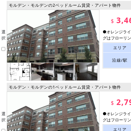
モルデン・モルデンの2ベッドルーム賃貸・アパート物件
3,4
$
選
●オレンジライ
択
グはフローリング
エリア
沿線/駅
モルデン・モルデンの1ベッドルーム賃貸・アパート物件
2,7
$
選
●オレンジライ
択
グはフローリング
エリア