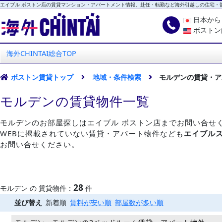
エイブル ボストン店の賃貸マンション・アパートメント情報。赴任・転勤など海外引越しの住宅・
日本か
ボストン
海外CHINTAI
エイブル ボストン店
海外CHINTAI総合TOP
ボストン賃貸トップ
地域・条件検索
モルデンの賃貸・ア
モルデンの賃貸物件一覧
モルデンのお部屋探しはエイブル ボストン店までお問い合せ
WEBに掲載されていない賃貸・アパート物件なども
エイブル
お問い合せください。
28
モルデン の 賃貸物件：
件
並び替え
新着順
賃料が安い順
部屋数が多い順