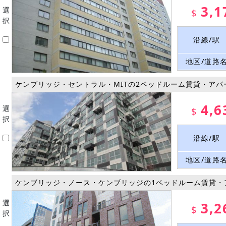
3,1
選
$
択
沿線/駅
地区/道路
ケンブリッジ・セントラル・MITの2ベッドルーム賃貸・アパ
4,6
選
$
択
沿線/駅
地区/道路
ケンブリッジ・ノース・ケンブリッジの1ベッドルーム賃貸・
選
3,2
$
択