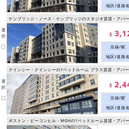
地区/道路
ケンブリッジ・ノース・ケンブリッジのスタジオ賃貸・アパ
選
3,1
$
択
沿線/駅
地区/道路
クインシー・クインシーの1ベッドルーム プラス賃貸・アパ
選
2,4
$
択
沿線/駅
地区/道路
ボストン・ビーコンヒル・MGHの1ベッドルーム賃貸・アパ