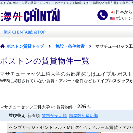
エイブル ボストン店の賃貸マンション・アパートメント情報。赴任・転勤など海外引越しの住宅・
日本か
ボストン
海外CHINTAI
エイブル ボストン店
海外CHINTAI総合TOP
ボストン賃貸トップ
施設・条件検索
マサチューセッツ工
ボストンの賃貸物件一覧
マサチューセッツ工科大学のお部屋探しはエイブル ボス
WEBに掲載されていない賃貸・アパート物件なども
エイブルスタッフ
226
マサチューセッツ工科大学 の 賃貸物件：
件
並び替え
新着順
賃料が安い順
部屋数が多い順
ケンブリッジ・セントラル・MITの1ベッドルーム賃貸・アパ