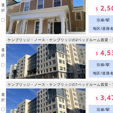
選
2,5
$
択
沿線/駅
地区/道路
ケンブリッジ・ノース・ケンブリッジの2ベッドルーム賃貸・
選
4,5
$
択
沿線/駅
地区/道路
ケンブリッジ・ノース・ケンブリッジの1ベッドルーム賃貸・
選
3,4
$
択
沿線/駅