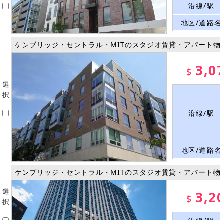
沿線/駅
地区/道路
ケンブリッジ・セントラル・MITのスタジオ賃貸・アパート
3,0
$
選
択
沿線/駅
地区/道路
ケンブリッジ・セントラル・MITのスタジオ賃貸・アパート
選
3,2
$
択