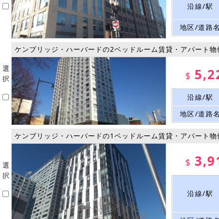
沿線/駅
地区/道路
ケンブリッジ・ハーバードの2ベッドルーム賃貸・アパート物
選
5,2
$
択
沿線/駅
地区/道路
ケンブリッジ・ハーバードの1ベッドルーム賃貸・アパート物
3,9
$
選
択
沿線/駅