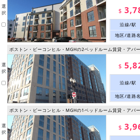
選
3,7
$
択
沿線/駅
地区/道路
ボストン・ビーコンヒル・MGHの2ベッドルーム賃貸・アパ
5,8
選
$
択
沿線/駅
地区/道路
ボストン・ビーコンヒル・MGHの1ベッドルーム賃貸・アパ
3,9
選
$
択