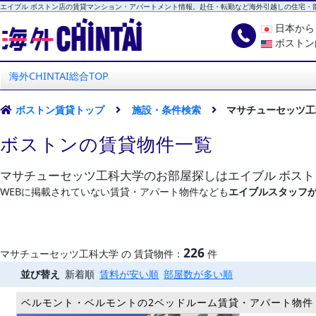
エイブル ボストン店の賃貸マンション・アパートメント情報。赴任・転勤など海外引越しの住宅・
日本か
ボストン
海外CHINTAI
エイブル ボストン店
海外CHINTAI総合TOP
ボストン賃貸トップ
施設・条件検索
マサチューセッツ工
ボストンの賃貸物件一覧
マサチューセッツ工科大学のお部屋探しはエイブル ボス
WEBに掲載されていない賃貸・アパート物件なども
エイブルスタッフ
226
マサチューセッツ工科大学 の 賃貸物件：
件
並び替え
新着順
賃料が安い順
部屋数が多い順
ベルモント・ベルモントの2ベッドルーム賃貸・アパート物件