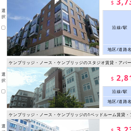
3,7
$
選
択
沿線/駅
地区/道路
ケンブリッジ・ノース・ケンブリッジのスタジオ賃貸・アパ
選
2,8
$
択
沿線/駅
地区/道路
ケンブリッジ・ノース・ケンブリッジの1ベッドルーム賃貸・
選
3,2
$