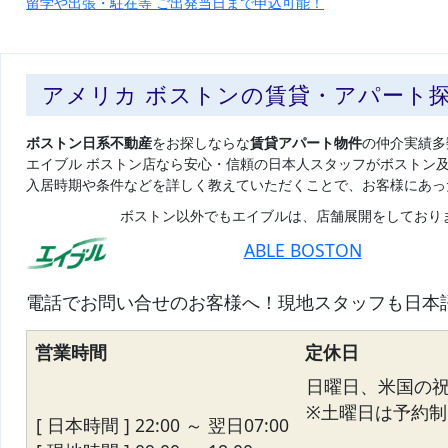
留学や出張・駐在等 ご出発当日まで申込可能！
アメリカ ボストンの賃貸・アパート
ボストン日系不動産
をお探しならな
賃貸アパート物件
の仲介実績多
エイブル ボストン店なら安心・信頼の日本人スタッフがボストン
入居時期や条件などを詳しく教えていただくことで、お客様にあっ
ボストン以外でもエイブルは、店舗展開をしており
ABLE BOSTON
電話でお問い合せのお客様へ！現地スタッフも日本
営業時間
定休日
日曜日、米国の
※土曜日は予約制
[ 日本時間 ] 22:00 ～ 翌日07:00