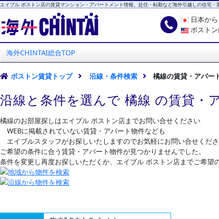
エイブル ボストン店の賃貸マンション・アパートメント情報。赴任・転勤など海外引越しの住宅・
日本か
ボストン
海外CHINTAI
エイブル ボストン店
海外CHINTAI総合TOP
ボストン賃貸トップ
沿線・条件検索
橘線の賃貸・アパー
沿線と条件を選んで 橘線 の賃貸・
橘線のお部屋探しはエイブル ボストン店までお問い合せください
WEBに掲載されていない賃貸・アパート物件なども
エイブルスタッフがお探しいたします
のでお気軽にお問い合せくださ
ご希望の条件に合う賃貸・アパート物件が見つかりませんでした。
条件を変更し再度お探しいただくか、エイブル ボストン店までご希望