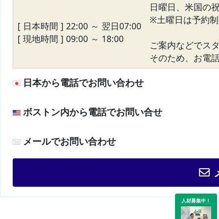
日曜日、米国の
※土曜日は予約制
[ 日本時間 ] 22:00 ～ 翌日07:00
[ 現地時間 ] 09:00 ～ 18:00
ご案内などでス
そのため、お電話が
日本から電話でお問い合わせ
ボストン内から電話でお問い合せ
メールでお問い合わせ
人材募集中！