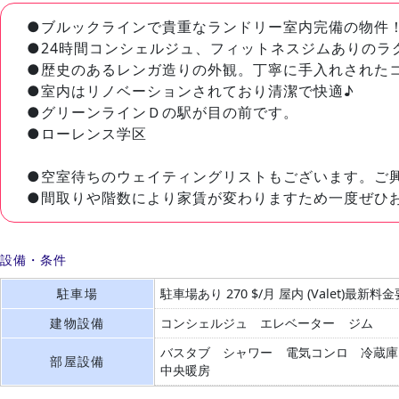
●ブルックラインで貴重なランドリー室内完備の物件
●24時間コンシェルジュ、フィットネスジムありのラ
●歴史のあるレンガ造りの外観。丁寧に手入れされた
●室内はリノベーションされており清潔で快適♪
●グリーンラインＤの駅が目の前です。
●ローレンス学区
●空室待ちのウェイティングリストもございます。ご
●間取りや階数により家賃が変わりますため一度ぜひ
設備・条件
駐車場
駐車場あり 270 $/月 屋内 (Valet)最新料
建物設備
コンシェルジュ
エレベーター
ジム
バスタブ
シャワー
電気コンロ
冷蔵庫
部屋設備
中央暖房