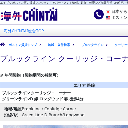
エイブル ボストン店の賃貸マンション・アパートメント情報。赴任・転勤など海外引越しの住宅・
日本か
ボストン
海外CHINTAI
エイブル ボストン店
海外CHINTAI総合TOP
ボストン賃貸トップ
地域・条件検索
ブルックライン
クーリッ
ブルックライン クーリッジ・コーナ
※ 年間契約（契約期間の相談可）
エリア 路線
ブルックライン
クーリッジ・コーナー
グリーンラインD 線
ロングウッド 駅
徒歩4分
地域/地区
Brookline / Coolidge Corner
沿線/駅
Green Line-D Branch/Longwood