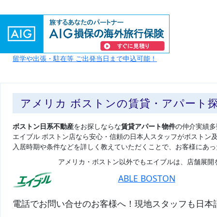
留学や出張・駐在等 ご出発当日まで申込可能！
アメリカ ボストンの賃貸・アパート
ボストン日系不動産
をお探しならな
賃貸アパート物件
の仲介実績多
エイブル ボストン店なら安心・信頼の日本人スタッフがボストン
入居時期や条件などを詳しく教えていただくことで、お客様にあっ
アメリカ・ボストン以外でもエイブルは、店舗展開
ABLE BOSTON
電話でお問い合せのお客様へ！現地スタッフも日本