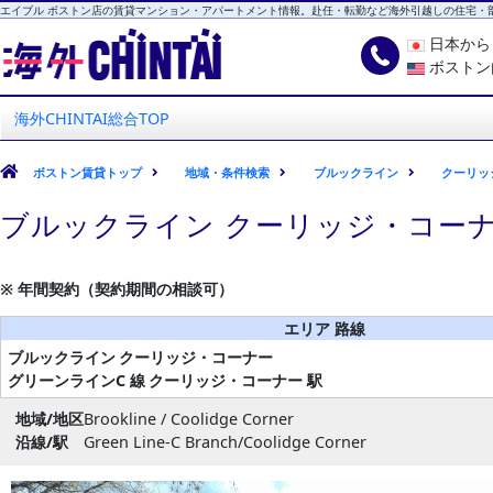
エイブル ボストン店の賃貸マンション・アパートメント情報。赴任・転勤など海外引越しの住宅・
日本か
ボストン
海外CHINTAI
エイブル ボストン店
海外CHINTAI総合TOP
ボストン賃貸トップ
地域・条件検索
ブルックライン
クーリッ
ブルックライン クーリッジ・コーナ
※ 年間契約（契約期間の相談可）
エリア 路線
ブルックライン
クーリッジ・コーナー
グリーンラインC 線
クーリッジ・コーナー 駅
地域/地区
Brookline / Coolidge Corner
沿線/駅
Green Line-C Branch/Coolidge Corner