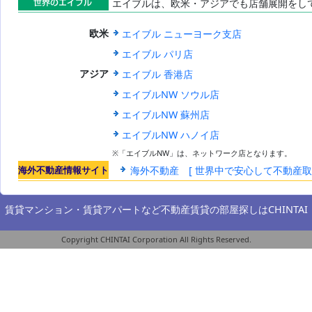
エイブルは、欧米・アジアでも店舗展開をし
世界のエイブ
エイブル ニューヨーク支店
欧米
ル
エイブル パリ店
エイブル 香港店
アジア
エイブルNW ソウル店
エイブルNW 蘇州店
エイブルNW ハノイ店
※「エイブルNW」は、ネットワーク店となります。
海外不動産情報サイト
海外不動産 [ 世界中で安心して不動産
賃貸マンション・賃貸アパートなど不動産賃貸の部屋探しは
CHINTAI
Copyright CHINTAI Corporation All Rights Reserved.