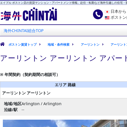
エイブル ボストン店の賃貸マンション・アパートメント情報。赴任・転勤など海外引越しの住宅・
日本か
ボストン
海外CHINTAI
エイブル ボストン店
海外CHINTAI総合TOP
ボストン賃貸トップ
地域・条件検索
アーリントン
アーリント
アーリントン アーリントン アパー
※ 年間契約（契約期間の相談可）
エリア 路線
アーリントン
アーリントン
地域/地区
Arlington / Arlington
沿線/駅
--