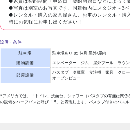
●家賃は契約期間・申込日・契約開始日などによって
●写真は別室のお写真です。同建物内にスタジオ～3
●レンタル・購入の家具屋さん、お車のレンタル・購
時にお気軽にお申し出ください！
設備・条件
駐車場
駐車場あり 85 $/月 屋外/屋内
建物設備
エレベーター
ジム
屋外プール
ラウン
バスタブ
冷蔵庫
食洗機
家具
クロー
部屋設備
オープンビュー
*アメリカでは、「トイレ、洗面台、シャワー（バスタブの有無は関係
の設備をハーフバスと呼び「.5」と表現します。バスタブ付きのバス