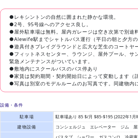
●レキシントンの自然に囲まれた静かな環境。
●2号、95号線へのアクセス良し。
●屋外駐車場は無料。屋内ガレージは空き次第で別途
●Alewife駅までシャトルバス運行（平日の朝と夕方
●遊具付きプレイグラウンドと広大な芝生のコートヤ
●フィットネスセンター、ラウンジ、屋外プール、サ
緊急メンテナンスがついています。
●敷地内にスクールバスのバス停あり
●家賃は契約期間・契約開始日によって変動します（
●写真は別室のモデルルームのお写真です。同建物内
設備・条件
駐車場
駐車場あり 85 $/月 $85-$195 (2022年1月
建物設備
コンシェルジュ
エレベーター
ジム
屋
バスタブ
シャワー
ガスコンロ
冷蔵庫