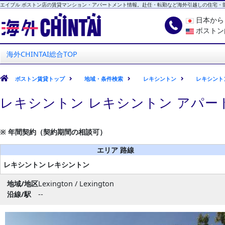
エイブル ボストン店の賃貸マンション・アパートメント情報。赴任・転勤など海外引越しの住宅・
日本か
ボストン
海外CHINTAI
エイブル ボストン店
海外CHINTAI総合TOP
ボストン賃貸トップ
地域・条件検索
レキシントン
レキシント
レキシントン レキシントン アパー
※ 年間契約（契約期間の相談可）
エリア 路線
レキシントン
レキシントン
地域/地区
Lexington / Lexington
沿線/駅
--