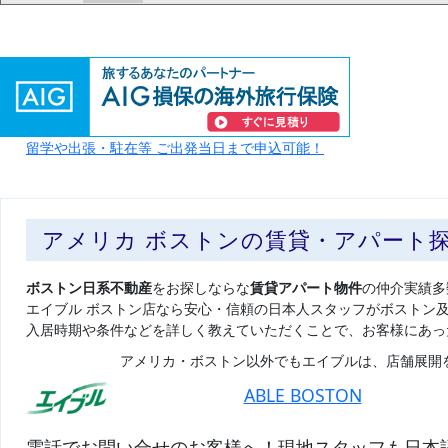
留学や出張・駐在等 ご出発当日まで申込可能！
アメリカ ボストンの賃貸・アパート
ボストン日系不動産
をお探しならな
賃貸アパート物件
の仲介実績多
エイブル ボストン店なら安心・信頼の日本人スタッフがボストン
入居時期や条件などを詳しく教えていただくことで、お客様にあっ
アメリカ・ボストン以外でもエイブルは、店舗展開
ABLE BOSTON
電話でお問い合せのお客様へ！現地スタッフも日本