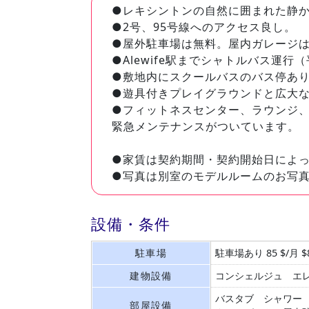
●レキシントンの自然に囲まれた静
●2号、95号線へのアクセス良し。
●屋外駐車場は無料。屋内ガレージ
●Alewife駅までシャトルバス運
●敷地内にスクールバスのバス停あ
●遊具付きプレイグラウンドと広大
●フィットネスセンター、ラウンジ、
緊急メンテナンスがついています。
●家賃は契約期間・契約開始日によ
●写真は別室のモデルルームのお写
設備・条件
駐車場
駐車場あり 85 $/月 $8
建物設備
コンシェルジュ
エ
バスタブ
シャワー
部屋設備