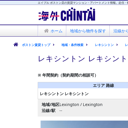
エイブル ボストン店の賃貸マンション・アパートメント情報。赴任・
海外CHINTAI
エイブル ボストン店
ホーム
地域から物件を探す
沿線か
ボストン賃貸トップ
地域・条件検索
レキシントン
レキシントン レキシント
※ 年間契約（契約期間の相談可）
エリア 路線
レキシントン
レキシントン
地域/地区
Lexington / Lexington
沿線/駅
--