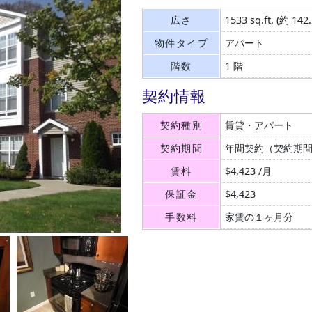
広さ
1533 sq.ft.
(約 142
物件タイプ
アパート
階数
1 階
契約情報
契約種別
賃貸・アパート
契約期間
年間契約（契約期
賃料
$4,423 /月
保証金
$4,423
手数料
家賃の１ヶ月分