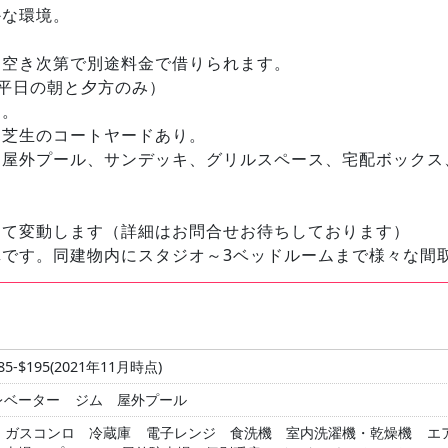
かな環境。
は空き次第で別途料金で借りられます。
行（平日の朝と夕方のみ）
り。
な芝生のコートヤードあり。
屋外プール、サンデッキ、グリルスペース、宅配ボックス
って変動します（詳細はお問合せお待ちしております）
真です。同建物内にスタジオ～3ベッドルームまで様々な間
5-$195(2021年11月時点)
レベーター
ジム
屋外プール
ガスコンロ
冷蔵庫
電子レンジ
食洗機
室内洗濯機・乾燥機
エ