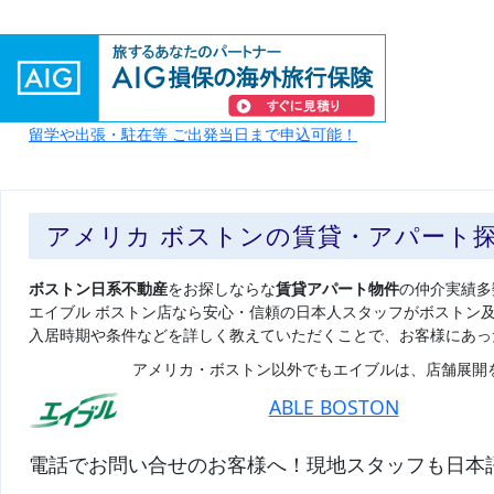
留学や出張・駐在等 ご出発当日まで申込可能！
アメリカ ボストンの賃貸・アパート
ボストン日系不動産
をお探しならな
賃貸アパート物件
の仲介実績多
エイブル ボストン店なら安心・信頼の日本人スタッフがボストン
入居時期や条件などを詳しく教えていただくことで、お客様にあっ
アメリカ・ボストン以外でもエイブルは、店舗展開
ABLE BOSTON
電話でお問い合せのお客様へ！現地スタッフも日本