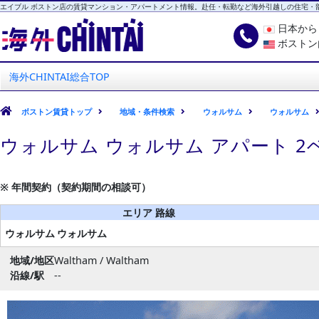
エイブル ボストン店の賃貸マンション・アパートメント情報。赴任・転勤など海外引越しの住宅・
日本か
ボストン
海外CHINTAI
エイブル ボストン店
海外CHINTAI総合TOP
ボストン賃貸トップ
地域・条件検索
ウォルサム
ウォルサム
ウォルサム ウォルサム アパート 
※ 年間契約（契約期間の相談可）
エリア 路線
ウォルサム
ウォルサム
地域/地区
Waltham / Waltham
沿線/駅
--