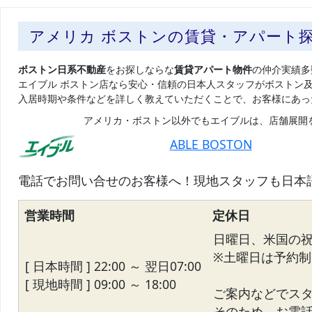
アメリカ ボストンの賃貸・アパート
ボストン日系不動産
をお探しならな
賃貸アパート物件
の仲介実績多
エイブル ボストン店なら安心・信頼の日本人スタッフがボストン
入居時期や条件などを詳しく教えていただくことで、お客様にあっ
アメリカ・ボストン以外でもエイブルは、店舗展開
ABLE BOSTON
電話でお問い合せのお客様へ！現地スタッフも日本
営業時間
定休日
日曜日、米国の
※土曜日は予約制
[ 日本時間 ] 22:00 ～ 翌日07:00
[ 現地時間 ] 09:00 ～ 18:00
ご案内などでス
そのため、お電話が