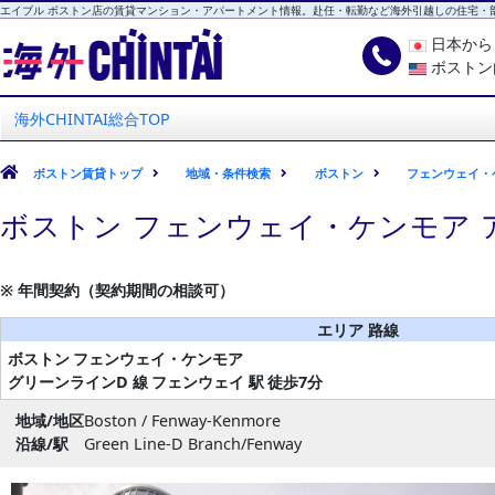
エイブル ボストン店の賃貸マンション・アパートメント情報。赴任・転勤など海外引越しの住宅・
日本か
ボストン
海外CHINTAI
エイブル ボストン店
海外CHINTAI総合TOP
ボストン賃貸トップ
地域・条件検索
ボストン
フェンウェイ・
ボストン フェンウェイ・ケンモア 
※ 年間契約（契約期間の相談可）
エリア 路線
ボストン
フェンウェイ・ケンモア
グリーンラインD 線
フェンウェイ 駅
徒歩7分
地域/地区
Boston / Fenway-Kenmore
沿線/駅
Green Line-D Branch/Fenway