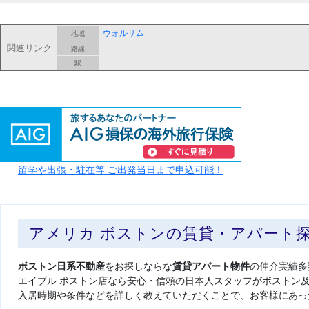
ウォルサム
地域
関連リンク
路線
駅
留学や出張・駐在等 ご出発当日まで申込可能！
アメリカ ボストンの賃貸・アパート
ボストン日系不動産
をお探しならな
賃貸アパート物件
の仲介実績多
エイブル ボストン店なら安心・信頼の日本人スタッフがボストン
入居時期や条件などを詳しく教えていただくことで、お客様にあっ