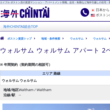
エイブル ボストン店の賃貸マンション・アパートメント情報。赴任・転勤など海外引越しの住宅・
日本か
ボストン
海外CHINTAI
エイブル ボストン店
海外CHINTAI総合TOP
ボストン賃貸トップ
地域・条件検索
ウォルサム
ウォルサム
ウォルサム ウォルサム アパート 
※ 年間契約（契約期間の相談可）
エリア 路線
ウォルサム
ウォルサム
地域/地区
Waltham / Waltham
沿線/駅
--