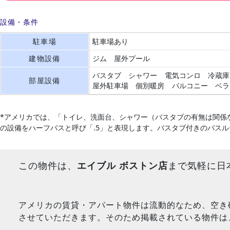
設備・条件
駐車場
駐車場あり
建物設備
ジム
屋外プール
バスタブ
シャワー
電気コンロ
冷蔵庫
部屋設備
屋外駐車場
個別暖房
バルコニー
ベラ
*アメリカでは、「トイレ、洗面台、シャワー（バスタブの有無は関係
の設備をハーフバスと呼び「.5」と表現します。バスタブ付きのバス
この物件は、
エイブル ボストン店
まで気軽に日
アメリカの賃貸・アパート物件は流動的なため、空き
させていただきます。そのため掲載されている物件は