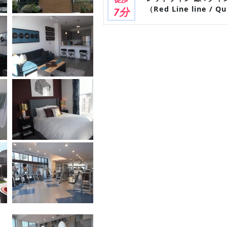
（Red Line line / Q
7分