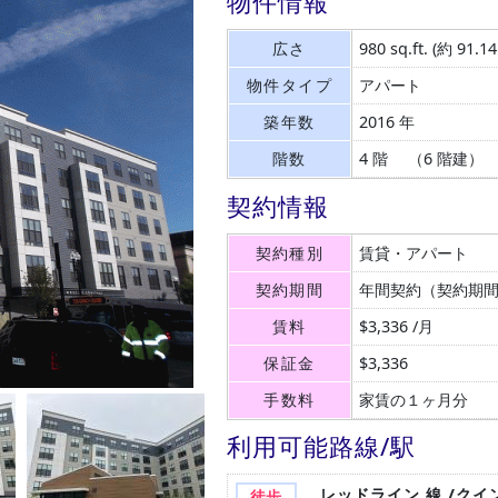
物件情報
広さ
980 sq.ft.
(約 91.1
物件タイプ
アパート
築年数
2016 年
階数
4 階 （6 階建）
契約情報
契約種別
賃貸・アパート
契約期間
年間契約（契約期
賃料
$3,336 /月
保証金
$3,336
手数料
家賃の１ヶ月分
利用可能路線/駅
レッドライン 線 /ク
徒歩