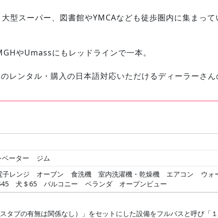
ter駅、大型スーパー、図書館やYMCAなども徒歩圏内に集ま
IT、MGHやUmassにもレッドラインで一本。
車のレンタル・購入の日本語対応いただけるディーラーさん
！
レベーター
ジム
電子レンジ
オーブン
食洗機
室内洗濯機・乾燥機
エアコン
ウォ
$45 犬＄65
バルコニー
ベランダ
オープンビュー
バスタブの有無は関係なし）」をセットにした設備をフルバスと呼び「