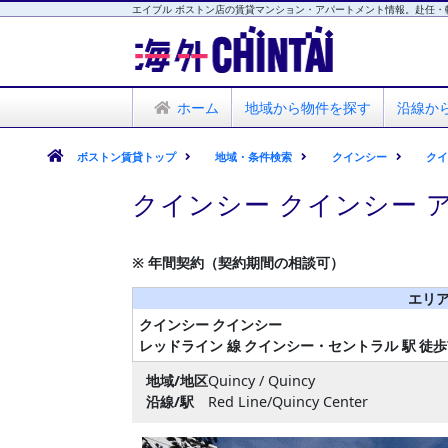
エイブル ボストン店の賃貸マンション・アパートメント情報。赴任・
海外CHINTAI
エイブル ボストン店
ホーム
地域から物件を探す
沿線か
ボストン賃貸トップ
地域・条件検索
クインシー
ク
クインシー クインシー 
※ 年間契約（契約期間の相談可）
エリア
クインシー
クインシー
レッドライン 線
クインシー・セントラル 駅
徒歩
地域/地区
Quincy / Quincy
沿線/駅
Red Line/Quincy Center