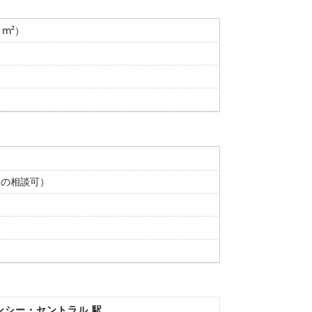
4 m²）
間の相談可）
インシー・セントラル 駅