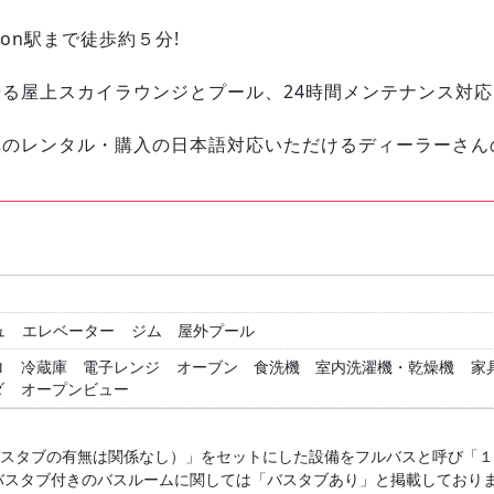
tation駅まで徒歩約５分!
る屋上スカイラウンジとプール、24時間メンテナンス対応
車のレンタル・購入の日本語対応いただけるディーラーさん
ュ
エレベーター
ジム
屋外プール
ロ
冷蔵庫
電子レンジ
オーブン
食洗機
室内洗濯機・乾燥機
家
ダ
オープンビュー
バスタブの有無は関係なし）」をセットにした設備をフルバスと呼び「
バスタブ付きのバスルームに関しては「バスタブあり」と掲載しており