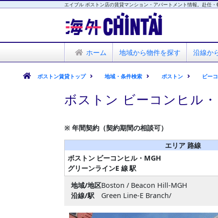
エイブル ボストン店の賃貸マンション・アパートメント情報。赴任・
海外CHINTAI
エイブル ボストン店
ホーム
地域から物件を探す
沿線か
ボストン賃貸トップ
地域・条件検索
ボストン
ビーコ
ボストン ビーコンヒル・
※ 年間契約（契約期間の相談可）
エリア 路線
ボストン
ビーコンヒル・MGH
グリーンラインE 線
駅
地域/地区
Boston / Beacon Hill-MGH
沿線/駅
Green Line-E Branch/