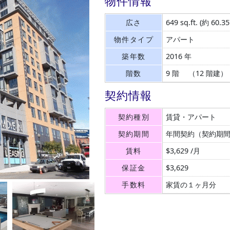
物件情報
広さ
649 sq.ft.
(約 60.3
物件タイプ
アパート
築年数
2016 年
階数
9 階 （12 階建）
契約情報
契約種別
賃貸・アパート
契約期間
年間契約（契約期
賃料
$3,629 /月
保証金
$3,629
手数料
家賃の１ヶ月分