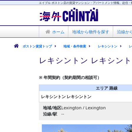
エイブル ボストン店の賃貸マンション・アパートメント情報。赴任・
海外CHINTAI
エイブル ボストン店
ホーム
地域から物件を探す
沿線か
ボストン賃貸トップ
地域・条件検索
レキシントン
レキシントン レキシント
※ 年間契約（契約期間の相談可）
エリア 路線
レキシントン
レキシントン
地域/地区
Lexington / Lexington
沿線/駅
--