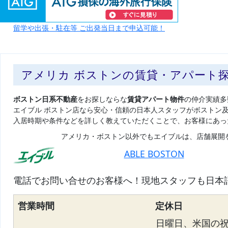
留学や出張・駐在等 ご出発当日まで申込可能！
アメリカ ボストンの賃貸・アパート
ボストン日系不動産
をお探しならな
賃貸アパート物件
の仲介実績多
エイブル ボストン店なら安心・信頼の日本人スタッフがボストン
入居時期や条件などを詳しく教えていただくことで、お客様にあっ
アメリカ・ボストン以外でもエイブルは、店舗展開
ABLE BOSTON
電話でお問い合せのお客様へ！現地スタッフも日本
営業時間
定休日
日曜日、米国の