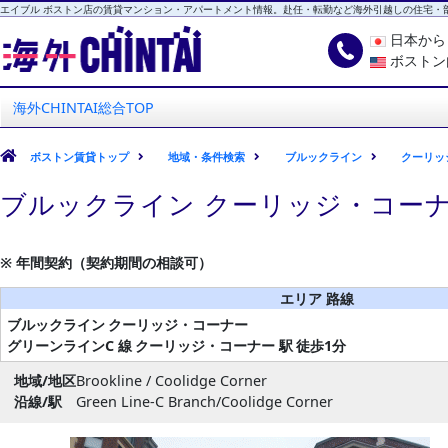
エイブル ボストン店の賃貸マンション・アパートメント情報。赴任・転勤など海外引越しの住宅・
日本か
ボストン
海外CHINTAI
エイブル ボストン店
海外CHINTAI総合TOP
ボストン賃貸トップ
地域・条件検索
ブルックライン
クーリッ
ブルックライン クーリッジ・コーナ
※ 年間契約（契約期間の相談可）
エリア 路線
ブルックライン
クーリッジ・コーナー
グリーンラインC 線
クーリッジ・コーナー 駅
徒歩1分
地域/地区
Brookline / Coolidge Corner
沿線/駅
Green Line-C Branch/Coolidge Corner