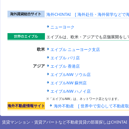
海外CHINTAI [ 海外赴任・海外留学などで
海外賃貸総合
サイト
ニューヨーク
エイブルは、欧米・アジアでも店舗展開をし
世界のエイブ
エイブル ニューヨーク支店
欧米
ル
エイブル パリ店
エイブル 香港店
アジア
エイブルNW ソウル店
エイブルNW 蘇州店
エイブルNW ハノイ店
※「エイブルNW」は、ネットワーク店となります。
海外不動産情報サイト
海外不動産 [ 世界中で安心して不動産
賃貸マンション・賃貸アパートなど不動産賃貸の部屋探しは
CHINTAI