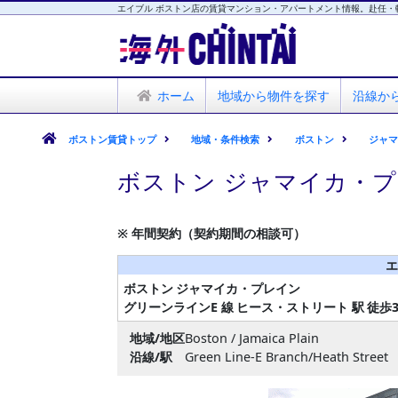
エイブル ボストン店の賃貸マンション・アパートメント情報。赴任・
海外CHINTAI
エイブル ボストン店
ホーム
地域から物件を探す
沿線か
ボストン賃貸トップ
地域・条件検索
ボストン
ジャ
ボストン ジャマイカ・プ
※ 年間契約（契約期間の相談可）
エ
ボストン
ジャマイカ・プレイン
グリーンラインE 線
ヒース・ストリート 駅
徒歩
地域/地区
Boston / Jamaica Plain
沿線/駅
Green Line-E Branch/Heath Street