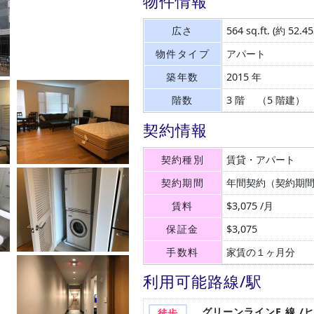
物件情報
広さ
564 sq.ft.
(約 52.4
物件タイプ
アパート
築年数
2015 年
階数
3 階 （5 階建）
契約情報
契約種別
賃貸・アパート
契約期間
年間契約（契約期
賃料
$3,075 /月
保証金
$3,075
手数料
家賃の１ヶ月分
利用可能路線/駅
グリーンラインE 線 /
徒歩