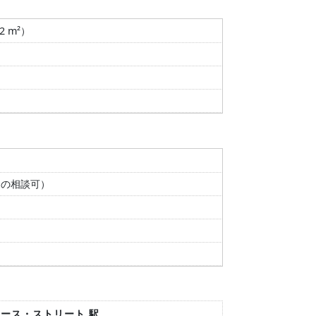
52 m²）
間の相談可）
ヒース・ストリート 駅