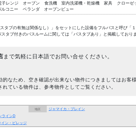
電子レンジ
オーブン
食洗機
室内洗濯機・乾燥機
家具
クローゼ
バルコニー
ベランダ
オープンビュー
バスタブの有無は関係なし）」をセットにした設備をフルバスと呼び「
バスタブ付きのバスルームに関しては「バスタブあり」と掲載しており
店
まで気軽に日本語でお問い合せください。
動的なため、空き確認が出来ない物件につきましてはお客
されている物件は、参考物件としてご覧ください。
ジャマイカ・プレイン
地区
ンラインD
ライン・ビレッジ