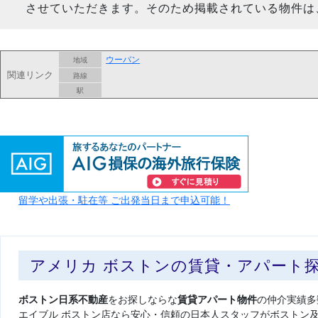
させていただきます。そのため掲載されている物件は
ウーバン
地域
関連リンク
路線
駅
留学や出張・駐在等 ご出発当日まで申込可能！
アメリカ ボストンの賃貸・アパート
ボストン日系不動産
をお探しならな
賃貸アパート物件
の仲介実績多
エイブル ボストン店なら安心・信頼の日本人スタッフがボストン