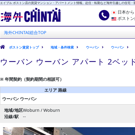
エイブル ボストン店の賃貸マンション・アパートメント情報。赴任・転勤など海外引越しの住宅・
日本か
ボストン
海外CHINTAI
エイブル ボストン店
海外CHINTAI総合TOP
ボストン賃貸トップ
地域・条件検索
ウーバン
ウーバン
ウーバン ウーバン アパート 2ベ
※ 年間契約（契約期間の相談可）
エリア 路線
ウーバン
ウーバン
地域/地区
Woburn / Woburn
沿線/駅
--