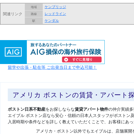
ケンブリッジ
地域
関連リンク
レッドライン
路線
ケンダル
駅
留学や出張・駐在等 ご出発当日まで申込可能！
アメリカ ボストンの賃貸・アパート
ボストン日系不動産
をお探しならな
賃貸アパート物件
の仲介実績多
エイブル ボストン店なら安心・信頼の日本人スタッフがボストン
入居時期や条件などを詳しく教えていただくことで、お客様にあっ
アメリカ・ボストン以外でもエイブルは、店舗展開