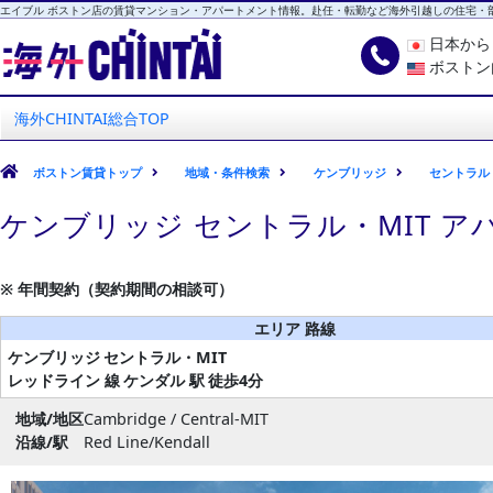
エイブル ボストン店の賃貸マンション・アパートメント情報。赴任・転勤など海外引越しの住宅・
日本か
ボストン
海外CHINTAI
エイブル ボストン店
海外CHINTAI総合TOP
ボストン賃貸トップ
地域・条件検索
ケンブリッジ
セントラル・
ケンブリッジ セントラル・MIT ア
※ 年間契約（契約期間の相談可）
エリア 路線
ケンブリッジ
セントラル・MIT
レッドライン 線
ケンダル 駅
徒歩4分
地域/地区
Cambridge / Central-MIT
沿線/駅
Red Line/Kendall