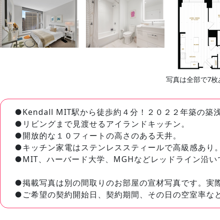
写真は全部で7枚
●Kendall MIT駅から徒歩約４分！２０２２年築の築
●リビングまで見渡せるアイランドキッチン。
●開放的な１０フィートの高さのある天井。
●キッチン家電はステンレススティールで高級感あり
●MIT、ハーバード大学、MGHなどレッドライン沿
●掲載写真は別の間取りのお部屋の宣材写真です。実
●ご希望の契約開始日、契約期間、その日の空室率な