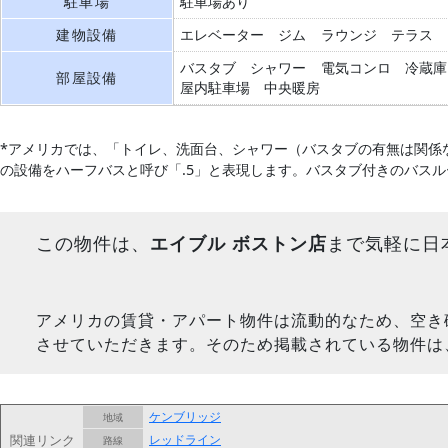
駐車場
駐車場あり
建物設備
エレベーター
ジム
ラウンジ
テラス
バスタブ
シャワー
電気コンロ
冷蔵庫
部屋設備
屋内駐車場
中央暖房
*アメリカでは、「トイレ、洗面台、シャワー（バスタブの有無は関係
の設備をハーフバスと呼び「.5」と表現します。バスタブ付きのバス
この物件は、
エイブル ボストン店
まで気軽に日
アメリカの賃貸・アパート物件は流動的なため、空き
させていただきます。そのため掲載されている物件は
ケンブリッジ
地域
関連リンク
レッドライン
路線