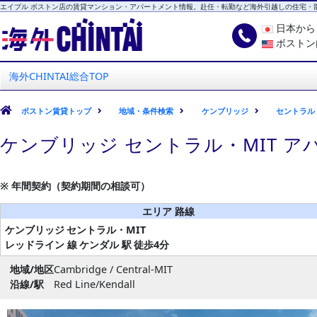
エイブル ボストン店の賃貸マンション・アパートメント情報。赴任・転勤など海外引越しの住宅・
日本か
ボストン
海外CHINTAI
エイブル ボストン店
海外CHINTAI総合TOP
ボストン賃貸トップ
地域・条件検索
ケンブリッジ
セントラル・
ケンブリッジ セントラル・MIT ア
※ 年間契約（契約期間の相談可）
エリア 路線
ケンブリッジ
セントラル・MIT
レッドライン 線
ケンダル 駅
徒歩4分
地域/地区
Cambridge / Central-MIT
沿線/駅
Red Line/Kendall