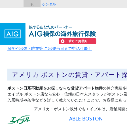
ケンダル
駅
留学や出張・駐在等 ご出発当日まで申込可能！
アメリカ ボストンの賃貸・アパート
ボストン日系不動産
をお探しならな
賃貸アパート物件
の仲介実績多
エイブル ボストン店なら安心・信頼の日本人スタッフがボストン
入居時期や条件などを詳しく教えていただくことで、お客様にあっ
アメリカ・ボストン以外でもエイブルは、店舗展開
ABLE BOSTON