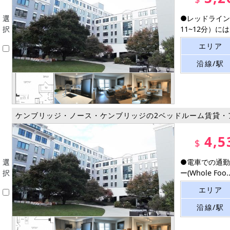
選
●レッドライン
択
11~12分）には
エリア
沿線/駅
ケンブリッジ・ノース・ケンブリッジの2ベッドルーム賃貸・
4,5
$
選
●電車での通勤
択
ー(Whole Foo..
エリア
沿線/駅