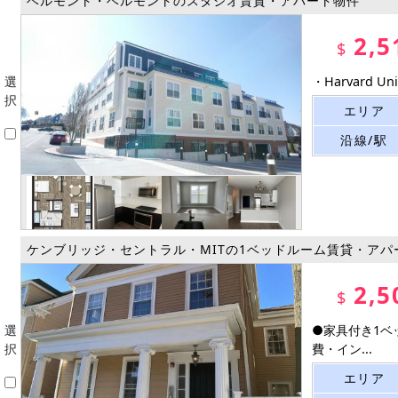
ベルモント・ベルモントのスタジオ賃貸・アパート物件
2,5
$
選
・Harvard 
択
エリア
沿線/駅
ケンブリッジ・セントラル・MITの1ベッドルーム賃貸・アパ
2,5
$
選
●家具付き1ベッ
択
費・イン...
エリア