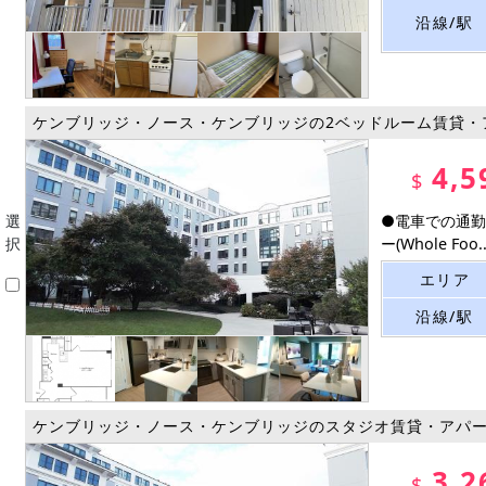
沿線/駅
ケンブリッジ・ノース・ケンブリッジの2ベッドルーム賃貸・
4,5
$
選
●電車での通勤
択
ー(Whole Foo..
エリア
沿線/駅
ケンブリッジ・ノース・ケンブリッジのスタジオ賃貸・アパ
3,2
$