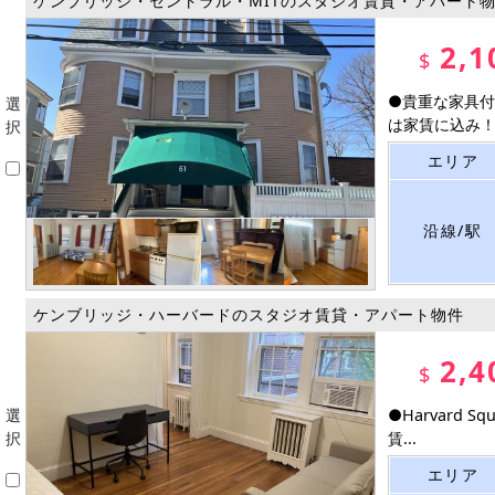
ケンブリッジ・セントラル・MITのスタジオ賃貸・アパート
2,1
$
●貴重な家具付
選
は家賃に込み！ .
択
エリア
沿線/駅
ケンブリッジ・ハーバードのスタジオ賃貸・アパート物件
2,4
$
選
●Harvard
択
賃...
エリア