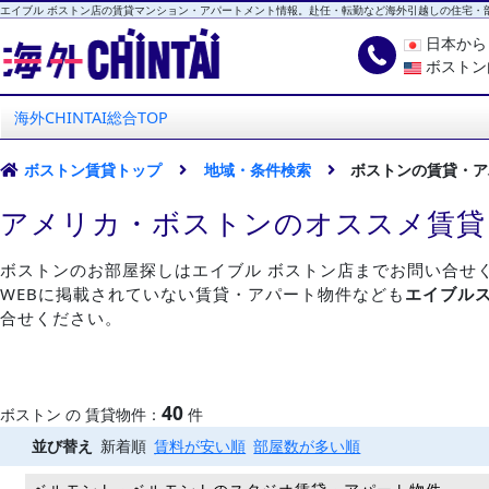
エイブル ボストン店の賃貸マンション・アパートメント情報。赴任・転勤など海外引越しの住宅・
日本か
ボストン
海外CHINTAI
エイブル ボストン店
海外CHINTAI総合TOP
ボストン賃貸トップ
地域・条件検索
ボストンの賃貸・ア
アメリカ・ボストンのオススメ賃貸
ボストンのお部屋探しはエイブル ボストン店までお問い合せ
WEBに掲載されていない賃貸・アパート物件なども
エイブル
合せください。
40
ボストン の 賃貸物件：
件
並び替え
新着順
賃料が安い順
部屋数が多い順