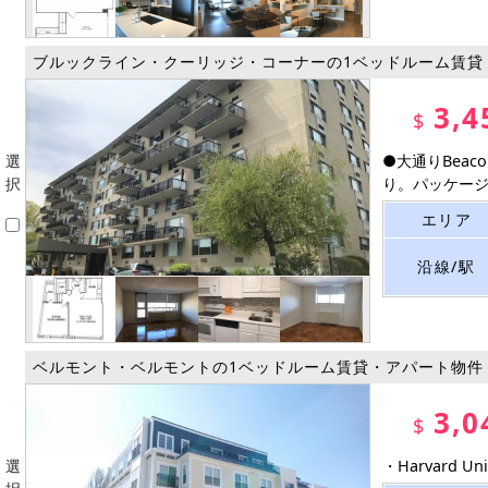
ブルックライン・クーリッジ・コーナーの1ベッドルーム賃貸
3,4
$
選
●大通りBea
択
り。パッケージ.
エリア
沿線/駅
ベルモント・ベルモントの1ベッドルーム賃貸・アパート物件
3,0
$
選
・Harvard 