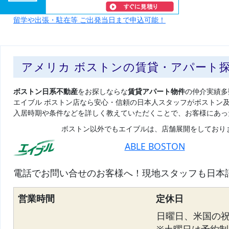
留学や出張・駐在等 ご出発当日まで申込可能！
アメリカ ボストンの賃貸・アパート
ボストン日系不動産
をお探しならな
賃貸アパート物件
の仲介実績多
エイブル ボストン店なら安心・信頼の日本人スタッフがボストン
入居時期や条件などを詳しく教えていただくことで、お客様にあっ
ボストン以外でもエイブルは、店舗展開をしており
ABLE BOSTON
電話でお問い合せのお客様へ！現地スタッフも日本
営業時間
定休日
日曜日、米国の