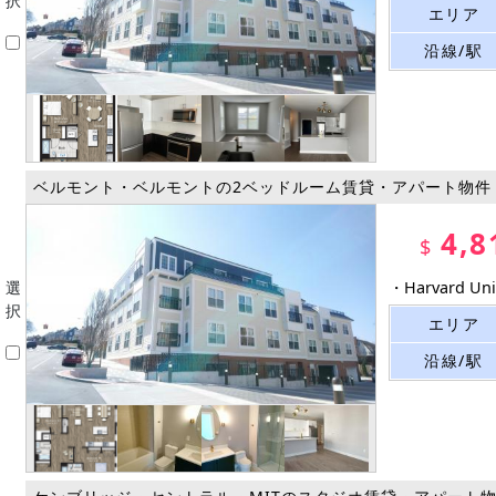
択
エリア
沿線/駅
ベルモント・ベルモントの2ベッドルーム賃貸・アパート物件
4,8
$
選
・Harvard 
択
エリア
沿線/駅