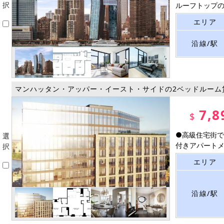
択
ルーフトップのプ
エリア
沿線/駅
マンハッタン・アッパー・イースト・サイドの2ベッドルーム
7,8
$
●高級住宅街で
選
付きアパートメン
択
エリア
沿線/駅