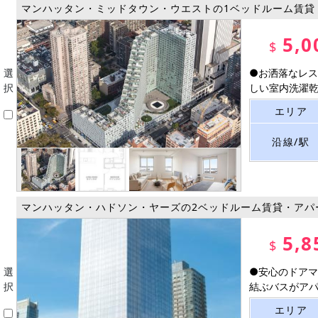
マンハッタン・ミッドタウン・ウエストの1ベッドルーム賃貸
5,0
$
選
●お洒落なレス
択
しい室内洗濯乾燥
エリア
沿線/駅
マンハッタン・ハドソン・ヤーズの2ベッドルーム賃貸・アパ
5,8
$
選
●安心のドアマ
択
結ぶバスがアパー
エリア