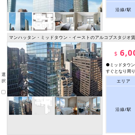
沿線/駅
マンハッタン・ミッドタウン・イーストのアルコブスタジオ
6,0
$
●ミッドタウン
すぐとなり周りに
選
択
エリア
沿線/駅