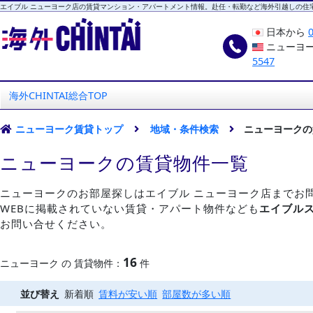
エイブル ニューヨーク店の賃貸マンション・アパートメント情報。赴任・転勤など海外引越しの住
日本から
ニューヨ
5547
海外CHINTAI
エイブル ニューヨーク店
海外CHINTAI総合TOP
ニューヨーク賃貸トップ
地域・条件検索
ニューヨークの
ニューヨークの賃貸物件一覧
ニューヨークのお部屋探しはエイブル ニューヨーク店までお
WEBに掲載されていない賃貸・アパート物件なども
エイブル
お問い合せください。
16
ニューヨーク の 賃貸物件：
件
並び替え
新着順
賃料が安い順
部屋数が多い順