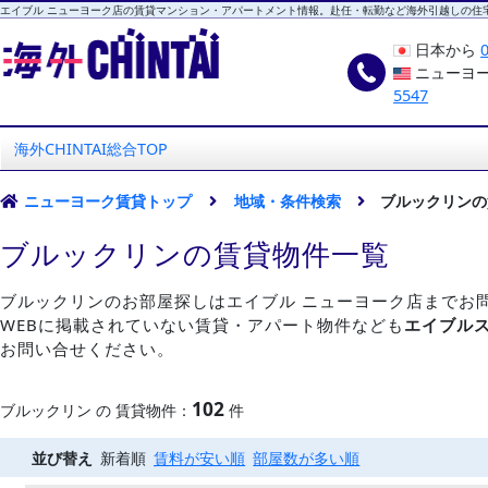
エイブル ニューヨーク店の賃貸マンション・アパートメント情報。赴任・転勤など海外引越しの住
日本から
ニューヨ
5547
海外CHINTAI
エイブル ニューヨーク店
海外CHINTAI総合TOP
ニューヨーク賃貸トップ
地域・条件検索
ブルックリンの
ブルックリンの賃貸物件一覧
ブルックリンのお部屋探しはエイブル ニューヨーク店までお
WEBに掲載されていない賃貸・アパート物件なども
エイブル
お問い合せください。
102
ブルックリン の 賃貸物件：
件
並び替え
新着順
賃料が安い順
部屋数が多い順