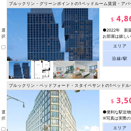
ブルックリン・グリーンポイントの1ベッドルーム賃貸・アパ
4,8
$
選
●2022年 
択
お部屋は嬉しい室
エリア
沿線/駅
ブルックリン・ベッドフォード・スタイベサントの1ベッドル
3,5
$
選
●便利な駅近物
択
※写真は実際のお
エリア