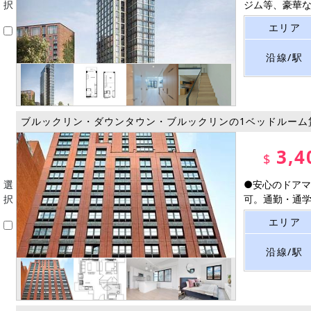
択
ジム等、豪華なア
エリア
沿線/駅
ブルックリン・ダウンタウン・ブルックリンの1ベッドルーム
3,4
$
選
●安心のドアマ
択
可。通勤・通学も
エリア
沿線/駅