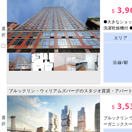
3,9
$
●大きなショッ
洗濯乾燥機付 ●
選
択
エリア
沿線/駅
ブルックリン・ウィリアムズバーグのスタジオ賃貸・アパー
3,5
$
選
ブルックリン 
択
ーガニックスーパ