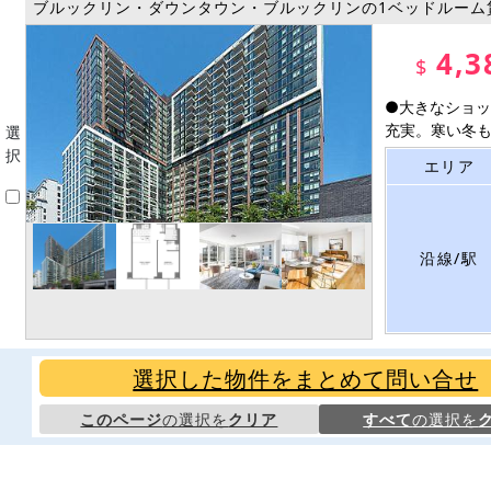
ブルックリン・ダウンタウン・ブルックリンの1ベッドルーム
4,3
$
●大きなショッ
充実。寒い冬も
選
択
エリア
沿線/駅
選択した物件をまとめて問い合せ
このページ
の選択を
クリア
すべて
の選択を