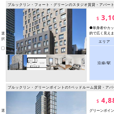
ブルックリン・フォート・グリーンのスタジオ賃貸・アパー
3,1
$
●単身者やカッ
的で広く見えます
選
択
エリア
沿線/駅
ブルックリン・グリーンポイントの1ベッドルーム賃貸・アパ
4,8
$
選
グリーンポイン