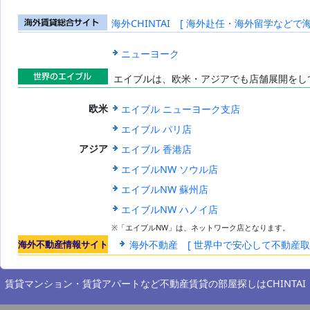
海外CHINTAI [ 海外赴任・海外留学などで
海外賃貸総合
サイト
ニューヨーク
エイブルは、欧米・アジアでも店舗展開をし
世界のエイブ
エイブル ニューヨーク支店
欧米
ル
エイブル パリ店
エイブル 香港店
アジア
エイブルNW ソウル店
エイブルNW 蘇州店
エイブルNW ハノイ店
※「エイブルNW」は、ネットワーク店となります。
海外不動産情報サイト
海外不動産 [ 世界中で安心して不動産
賃貸マンション・賃貸アパートなど不動産賃貸の部屋探しは
CHINTAI