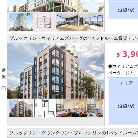
沿線/駅
ブルックリン・ウィリアムズバーグの1ベッドルーム賃貸・ア
3,9
$
●ウィリアムズ
選
ベータ、ジム、BB
択
エリア
沿線/駅
ブルックリン・ダウンタウン・ブルックリンの1ベッドルーム