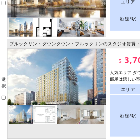
エリア
沿線/駅
ブルックリン・ダウンタウン・ブルックリンのスタジオ賃貸
3,7
$
人気エリア ダ
部屋は嬉しい室内
選
択
エリア
沿線/駅