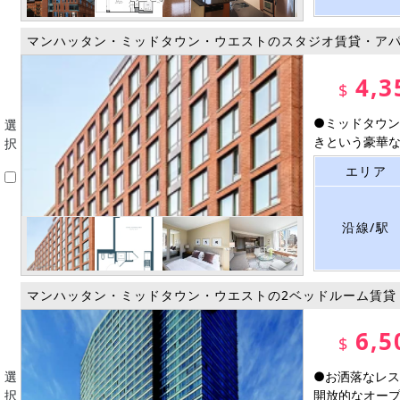
マンハッタン・ミッドタウン・ウエストのスタジオ賃貸・ア
4,3
$
●ミッドタウン
選
きという豪華なお
択
エリア
沿線/駅
マンハッタン・ミッドタウン・ウエストの2ベッドルーム賃貸
6,5
$
選
●お洒落なレス
択
開放的なオープン