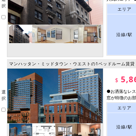
択
エリア
沿線/駅
マンハッタン・ミッドタウン・ウエストの1ベッドルーム賃貸
5,8
$
●お洒落なレス
選
窓が特徴のお部屋
択
エリア
沿線/駅