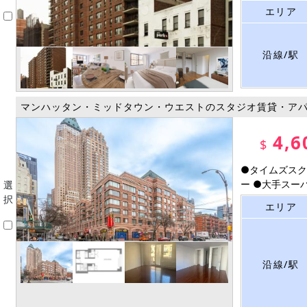
エリア
沿線/駅
マンハッタン・ミッドタウン・ウエストのスタジオ賃貸・ア
4,6
$
●タイムズスク
ー ●大手スーパ
選
択
エリア
沿線/駅