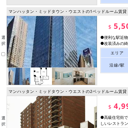
マンハッタン・ミッドタウン・ウエストの1ベッドルーム賃貸
5,5
$
選
●便利な駅近物
択
●改装済みの綺麗
エリア
沿線/駅
マンハッタン・ミッドタウン・ウエストの2ベッドルーム賃貸
4,9
$
●高級住宅街で
選
しいレストランや
択