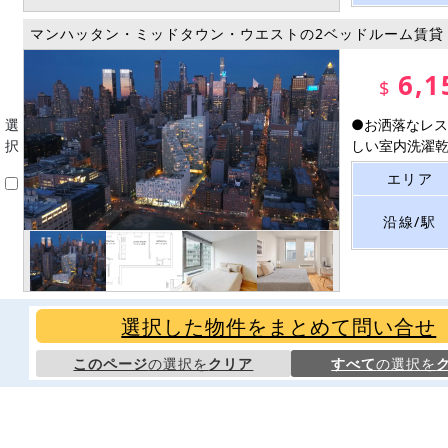
マンハッタン・ミッドタウン・ウエストの2ベッドルーム賃貸
6,1
$
選
●お洒落なレス
択
しい室内洗濯乾燥
エリア
沿線/駅
選択した物件をまとめて問い合せ
このページ
の選択を
クリア
すべて
の選択を