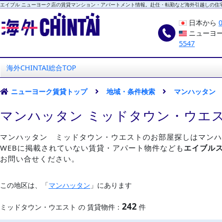
エイブル ニューヨーク店の賃貸マンション・アパートメント情報。赴任・転勤など海外引越しの住
日本から
ニューヨ
5547
海外CHINTAI
エイブル ニューヨーク店
海外CHINTAI総合TOP
ニューヨーク賃貸トップ
地域・条件検索
マンハッタン
マンハッタン ミッドタウン・ウエ
マンハッタン ミッドタウン・ウエストのお部屋探しはマンハ
WEBに掲載されていない賃貸・アパート物件なども
エイブル
お問い合せください。
この地区は、「
マンハッタン
」にあります
242
ミッドタウン・ウエスト の 賃貸物件：
件