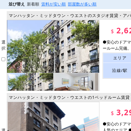
並び替え
新着順
賃料が安い順
部屋数が多い順
マンハッタン・ミッドタウン・ウエストのスタジオ賃貸・ア
2,6
$
選
●安心のドアマ
択
ールーム完備。 
エリア
沿線/駅
マンハッタン・ミッドタウン・ウエストの1ベッドルーム賃貸
3,2
$
●安心のドアマ
人気のエリア ●
選