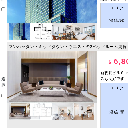
エリア
沿線/駅
マンハッタン・ミッドタウン・ウエストの2ベッドルーム賃貸
6,8
$
新改装ビルミッ
スも良好です。 
選
択
エリア
沿線/駅