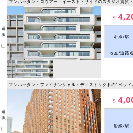
マンハッタン・ロウアー・イースト・サイドのスタジオ賃貸
4,2
$
選
択
沿線/駅
地区/道路
マンハッタン・ファイナンシャル・ディストリクトの1ベッド
4,0
$
選
択
沿線/駅