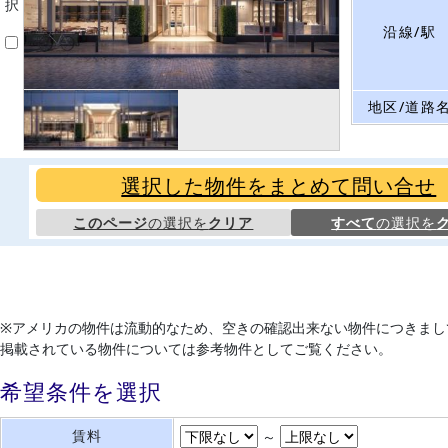
択
沿線/駅
地区/道路
選択した物件をまとめて問い合せ
このページ
の選択を
クリア
すべて
の選択を
※アメリカの物件は流動的なため、空きの確認出来ない物件につきまし
掲載されている物件については参考物件としてご覧ください。
希望条件を選択
賃料
～