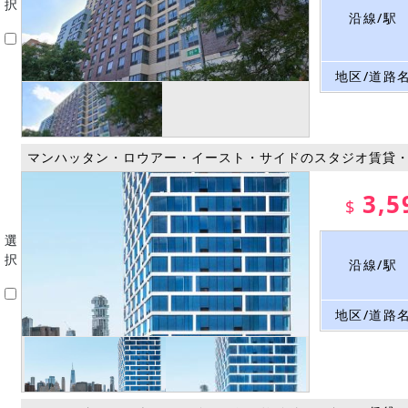
択
沿線/駅
地区/道路
マンハッタン・ロウアー・イースト・サイドのスタジオ賃貸
3,5
$
選
択
沿線/駅
地区/道路