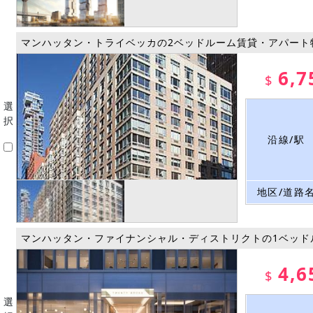
マンハッタン・トライベッカの2ベッドルーム賃貸・アパート
6,7
$
選
択
沿線/駅
地区/道路
マンハッタン・ファイナンシャル・ディストリクトの1ベッド
4,6
$
選