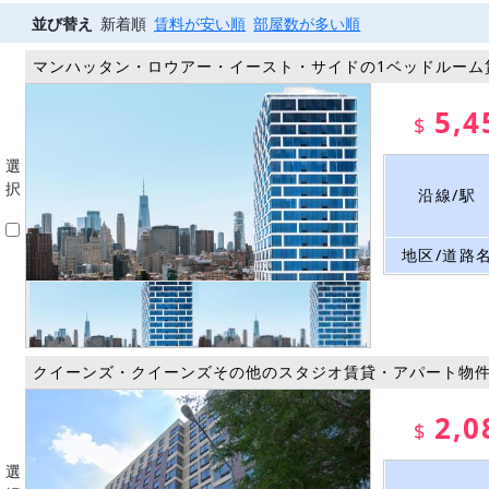
並び替え
新着順
賃料が安い順
部屋数が多い順
マンハッタン・ロウアー・イースト・サイドの1ベッドルーム
5,4
$
選
択
沿線/駅
地区/道路
クイーンズ・クイーンズその他のスタジオ賃貸・アパート物
2,0
$
選