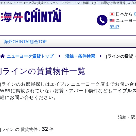
エイブル ニューヨーク店の賃貸マンション・アパートメント情報。赴任・転勤など海外引越しの住
日本から
ニューヨ
5547
海外CHINTAI
エイブル ニューヨーク店
海外CHINTAI総合TOP
ニューヨーク賃貸トップ
沿線・条件検索
Jラインの賃貸
Jラインの賃貸物件一覧
Jラインのお部屋探しはエイブル ニューヨーク店までお問い合
WEBに掲載されていない賃貸・アパート物件なども
エイブル
軽にお問い合せください。
沿線・駅
32
Jライン の 賃貸物件：
件