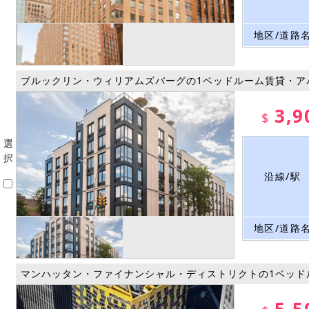
地区/道路
ブルックリン・ウィリアムズバーグの1ベッドルーム賃貸・ア
3,9
$
選
択
沿線/駅
地区/道路
マンハッタン・ファイナンシャル・ディストリクトの1ベッド