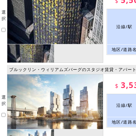
5,5
$
選
択
沿線/駅
地区/道路
ブルックリン・ウィリアムズバーグのスタジオ賃貸・アパー
3,5
$
選
択
沿線/駅
地区/道路