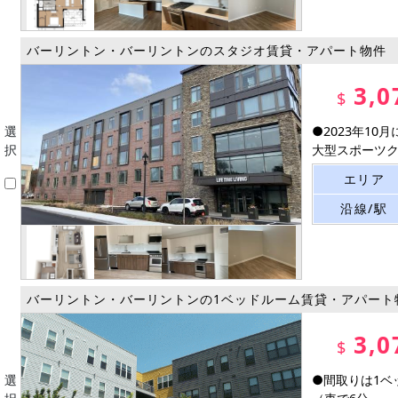
バーリントン・バーリントンのスタジオ賃貸・アパート物件
3,0
$
選
●2023年1
択
大型スポーツクラ
エリア
沿線/駅
バーリントン・バーリントンの1ベッドルーム賃貸・アパート
3,0
$
選
●間取りは1ベッ