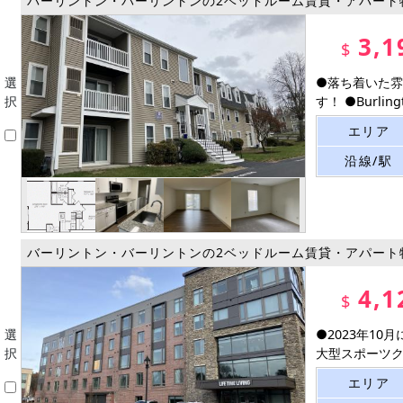
バーリントン・バーリントンの2ベッドルーム賃貸・アパート
3,1
$
選
●落ち着いた雰
択
す！ ●Burlingt
エリア
沿線/駅
バーリントン・バーリントンの2ベッドルーム賃貸・アパート
4,1
$
選
●2023年1
択
大型スポーツクラ
エリア