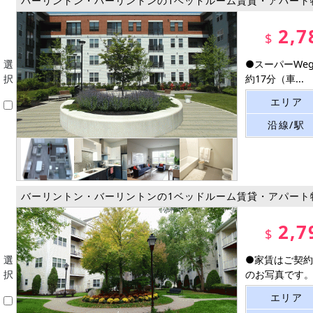
バーリントン・バーリントンの1ベッドルーム賃貸・アパート
2,7
$
選
●スーパーWeg
択
約17分（車...
エリア
沿線/駅
バーリントン・バーリントンの1ベッドルーム賃貸・アパート
2,7
$
選
●家賃はご契約
択
のお写真です。同
エリア