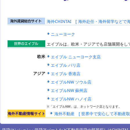
海外CHINTAI [ 海外赴任・海外留学などで
海外賃貸総合
サイト
ニューヨーク
エイブルは、欧米・アジアでも店舗展開をし
世界のエイブ
エイブル ニューヨーク支店
欧米
ル
エイブル パリ店
エイブル 香港店
アジア
エイブルNW ソウル店
エイブルNW 蘇州店
エイブルNW ハノイ店
※「エイブルNW」は、ネットワーク店となります。
海外不動産情報サイト
海外不動産 [ 世界中で安心して不動産
賃貸マンション・賃貸アパートなど不動産賃貸の部屋探しは
CHINTAI