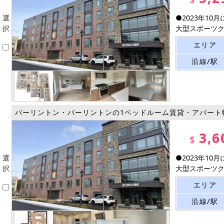
選
●2023年1
択
大型スポーツクラ
エリア
沿線/駅
バーリントン・バーリントンの1ベッドルーム賃貸・アパート
3,6
$
選
●2023年1
択
大型スポーツクラ
エリア
沿線/駅