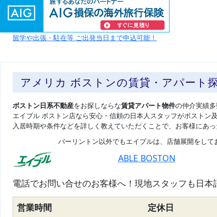
留学や出張・駐在等 ご出発当日まで申込可能！
アメリカ ボストンの賃貸・アパート
ボストン日系不動産
をお探しならな
賃貸アパート物件
の仲介実績多
エイブル ボストン店なら安心・信頼の日本人スタッフがボストン
入居時期や条件などを詳しく教えていただくことで、お客様にあっ
バーリントン以外でもエイブルは、店舗展開をして
ABLE BOSTON
電話でお問い合せのお客様へ！現地スタッフも日本
営業時間
定休日