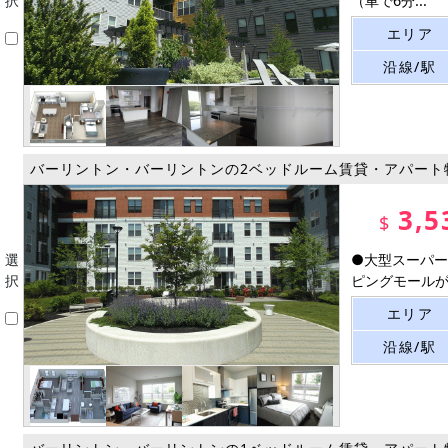
択
（車で6分...
エリア
沿線/駅
バーリントン・バーリントンの2ベッドルーム賃貸・アパート
3,5
$
選
●大型スーパー
択
ピングモールが車
エリア
沿線/駅