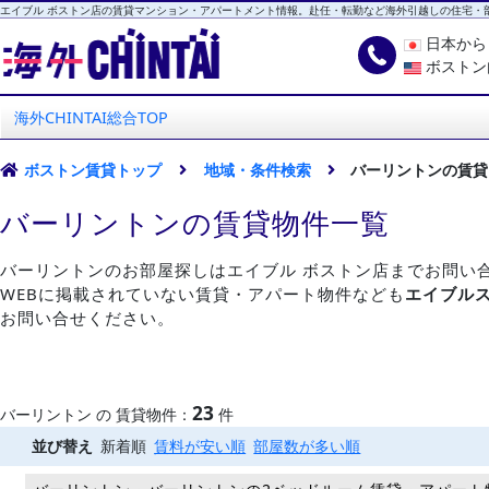
エイブル ボストン店の賃貸マンション・アパートメント情報。赴任・転勤など海外引越しの住宅・
日本か
ボストン
海外CHINTAI
エイブル ボストン店
海外CHINTAI総合TOP
ボストン賃貸トップ
地域・条件検索
バーリントンの賃貸
バーリントンの賃貸物件一覧
バーリントンのお部屋探しはエイブル ボストン店までお問い
WEBに掲載されていない賃貸・アパート物件なども
エイブル
お問い合せください。
23
バーリントン の 賃貸物件：
件
並び替え
新着順
賃料が安い順
部屋数が多い順