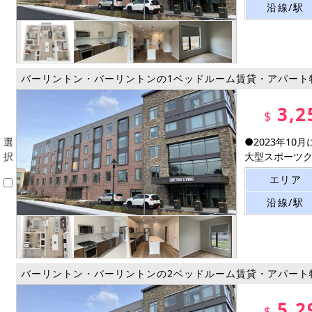
沿線/駅
バーリントン・バーリントンの1ベッドルーム賃貸・アパート
3,2
$
選
●2023年1
択
大型スポーツクラ
エリア
沿線/駅
バーリントン・バーリントンの2ベッドルーム賃貸・アパート
5,2
$