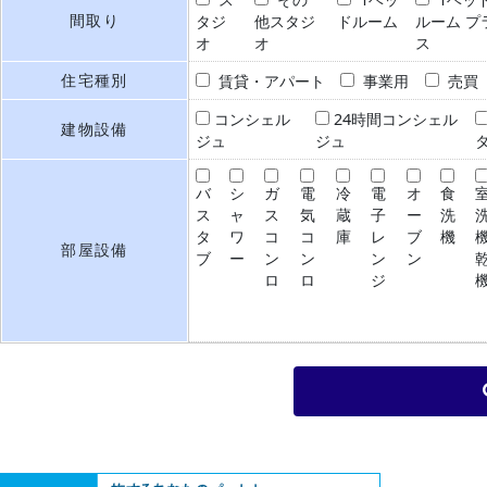
間取り
タジ
他スタジ
ドルーム
ルーム プ
オ
オ
ス
住宅種別
賃貸・アパート
事業用
売買
コンシェル
24時間コンシェル
建物設備
ジュ
ジュ
バ
シ
ガ
電
冷
電
オ
食
ス
ャ
ス
気
蔵
子
ー
洗
タ
ワ
コ
コ
庫
レ
ブ
機
部屋設備
ブ
ー
ン
ン
ン
ン
ロ
ロ
ジ