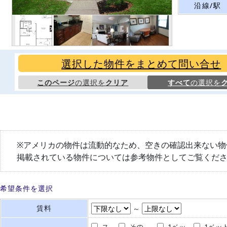
沿線/駅
選択した物件をまとめて問い合せ
このページ
の選択を
クリア
すべて
の選択を
※アメリカの物件は流動的なため、空きの確認出来ない物
掲載されている物件については参考物件としてご覧くだ
希望条件を選択
賃料
～
ス
その
1ベッ
1ベッ