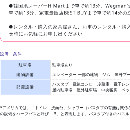
●韓国系スーパーH Martまで車で約13分、Wegman
車で約13分、家電量販店BEST BUYまで車で約14分の
●レンタル・購入の家具屋さん、お車のレンタル・購
せ時にお気軽にお申し出ください！！
設備・条件
駐車場
駐車場あり
建物設備
エレベーター
一部の建物
ジム
屋外プ
バスタブ
電気コンロ
冷蔵庫
電子レン
部屋設備
屋内駐車場
屋外駐車場
中央暖房
ペッ
*アメリカでは、「トイレ、洗面台、シャワー（バスタブの有無は関係
の設備をハーフバスと呼び「.5」と表現します。バスタブ付きのバス