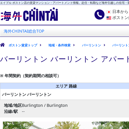
エイブル ボストン店の賃貸マンション・アパートメント情報。赴任・転勤など海外引越しの住宅・
日本か
ボストン
海外CHINTAI
エイブル ボストン店
海外CHINTAI総合TOP
ボストン賃貸トップ
地域・条件検索
バーリントン
バーリント
バーリントン バーリントン アパー
※ 年間契約（契約期間の相談可）
エリア 路線
バーリントン
バーリントン
地域/地区
Burlington / Burlington
沿線/駅
--