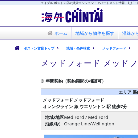
エイブル ボストン店の賃貸マンション・アパートメント情報。赴任・
海外CHINTAI
エイブル ボストン店
ホーム
地域から物件を探す
沿線か
ボストン賃貸トップ
地域・条件検索
メッドフォード
メッドフォード メッドフ
※ 年間契約（契約期間の相談可）
エリア 路
メッドフォード
メッドフォード
オレンジライン 線
ウエリントン 駅
徒歩7分
地域/地区
Med Ford / Med Ford
沿線/駅
Orange Line/Wellington