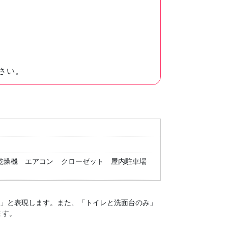
さい。
乾燥機
エアコン
クローゼット
屋内駐車場
１」と表現します。
また、「トイレと洗面台のみ」
ます。