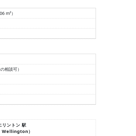
906 m²）
間の相談可）
エリントン 駅
/ Wellington）