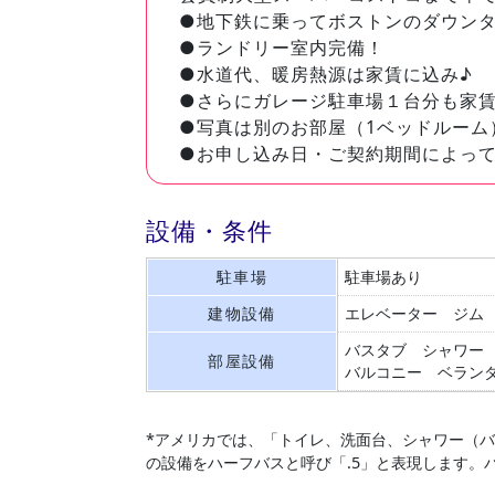
●地下鉄に乗ってボストンのダウンタ
●ランドリー室内完備！
●水道代、暖房熱源は家賃に込み♪
●さらにガレージ駐車場１台分も家
●写真は別のお部屋（1ベッドルーム
●お申し込み日・ご契約期間によっ
設備・条件
駐車場
駐車場あり
建物設備
エレベーター
ジム
バスタブ
シャワー
部屋設備
バルコニー
ベラン
*アメリカでは、「トイレ、洗面台、シャワー（
の設備をハーフバスと呼び「.5」と表現します。