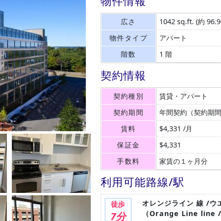
物件情報
広さ
1042 sq.ft.
(約 96.
物件タイプ
アパート
階数
1 階
契約情報
契約種別
賃貸・アパート
契約期間
年間契約（契約期
賃料
$4,331 /月
保証金
$4,331
手数料
家賃の１ヶ月分
利用可能路線/駅
オレンジライン 線 /ウ
徒歩
（Orange Line line 
7分