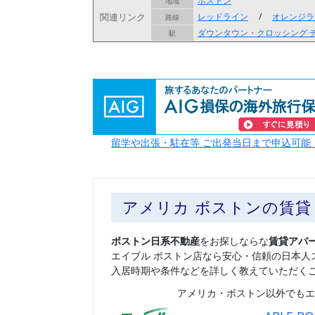
ボストン
地域
関連リンク
レッドライン
/
オレンジラ
路線
ダウンタウン・クロッシング
駅
留学や出張・駐在等 ご出発当日まで申込可能
アメリカ ボストンの賃
ボストン日系不動産
をお探しならな
賃貸アパ
エイブル ボストン店なら安心・信頼の日本人
入居時期や条件などを詳しく教えていただく
アメリカ・ボストン以外でもエ