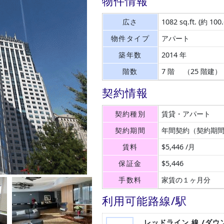
物件情報
広さ
1082 sq.ft.
(約 100
物件タイプ
アパート
築年数
2014 年
階数
7 階 （25 階建）
契約情報
契約種別
賃貸・アパート
契約期間
年間契約（契約期
賃料
$5,446 /月
保証金
$5,446
手数料
家賃の１ヶ月分
利用可能路線/駅
レッドライン 線 /ダ