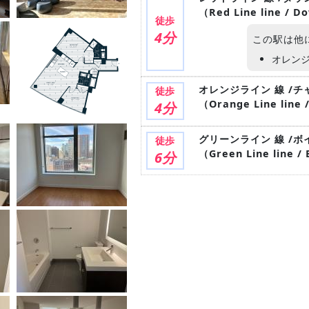
（Red Line line / 
徒歩
4分
この駅は他
オレン
オレンジライン 線 /チ
徒歩
（Orange Line line 
4分
グリーンライン 線 /ボ
徒歩
（Green Line line /
6分