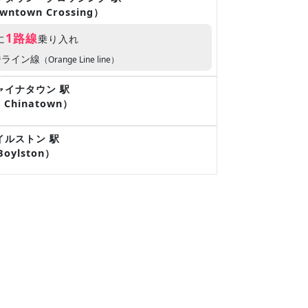
Downtown Crossing）
1路線
に
乗り入れ
ジライン線
（Orange Line line）
ャイナタウン 駅
/ Chinatown）
イルストン 駅
 Boylston）