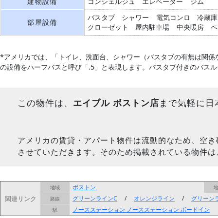
建物設備
コンシェルジュ
エレベーター
ジム
バスタブ
シャワー
電気コンロ
冷蔵庫
部屋設備
クローゼット
屋内駐車場
中央暖房
ペ
*アメリカでは、「トイレ、洗面台、シャワー（バスタブの有無は関係
の設備をハーフバスと呼び「.5」と表現します。バスタブ付きのバス
この物件は、
エイブル ボストン店
まで気軽に日
アメリカの賃貸・アパート物件は流動的なため、空き
させていただきます。そのため掲載されている物件は
ボストン
地域
関連リンク
グリーンラインC
/
オレンジライン
/
グリーン
路線
ノースステーション
ノースステーション
ボードイン
駅