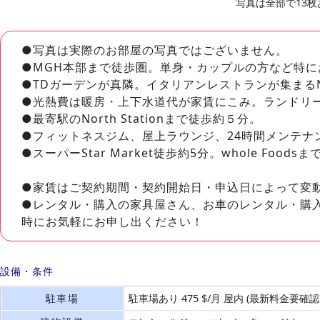
写真は全部で13枚
●写真は実際のお部屋の写真ではございません。
●MGH本部まで徒歩圏。単身・カップルの方など特に
●TDガーデンが真隣。イタリアンレストランが集まるNo
●光熱費は暖房・上下水道代が家賃にこみ。ランドリ
●最寄駅のNorth Stationまで徒歩約５分。
●フィットネスジム、屋上ラウンジ、24時間メンテナンス
●スーパーStar Market徒歩約5分。whole Foods
●家賃はご契約期間・契約開始日・申込日によって変
●レンタル・購入の家具屋さん、お車のレンタル・購
時にお気軽にお申し出ください！
設備・条件
駐車場
駐車場あり 475 $/月 屋内 (最新料金要確認