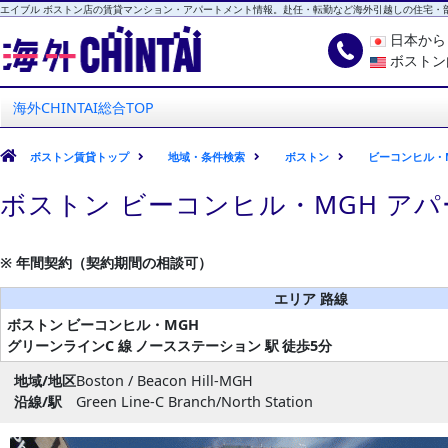
エイブル ボストン店の賃貸マンション・アパートメント情報。赴任・転勤など海外引越しの住宅・
日本か
ボストン
海外CHINTAI
エイブル ボストン店
海外CHINTAI総合TOP
ボストン賃貸トップ
地域・条件検索
ボストン
ビーコンヒル・
ボストン ビーコンヒル・MGH ア
※ 年間契約（契約期間の相談可）
エリア 路線
ボストン
ビーコンヒル・MGH
グリーンラインC 線
ノースステーション 駅
徒歩5分
地域/地区
Boston / Beacon Hill-MGH
沿線/駅
Green Line-C Branch/North Station