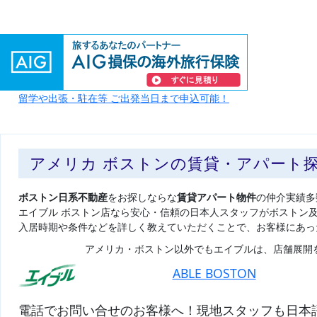
留学や出張・駐在等 ご出発当日まで申込可能！
アメリカ ボストンの賃貸・アパート
ボストン日系不動産
をお探しならな
賃貸アパート物件
の仲介実績多
エイブル ボストン店なら安心・信頼の日本人スタッフがボストン
入居時期や条件などを詳しく教えていただくことで、お客様にあっ
アメリカ・ボストン以外でもエイブルは、店舗展開
ABLE BOSTON
電話でお問い合せのお客様へ！現地スタッフも日本