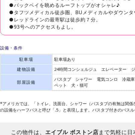
●バックベイを眺めるルーフトップがオシャレ♪
●タフツメディカル徒歩圏、BUメディカルやダウンタ
●レッドラインの最寄駅は徒歩約７分。
●93号へのアクセスもよし。
設備・条件
駐車場
駐車場あり
建物設備
24時間コンシェルジュ
エレベーター
バスタブ
シャワー
電気コンロ
冷蔵庫
部屋設備
ペット 犬・猫可
*アメリカでは、「トイレ、洗面台、シャワー（バスタブの有無は関係
の設備をハーフバスと呼び「.5」と表現します。バスタブ付きのバス
この物件は、
エイブル ボストン店
まで気軽に日