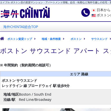
エイブル ボストン店の賃貸マンション・アパートメント情報。赴任・転勤など海外引越しの住宅・
日本か
ボストン
海外CHINTAI
エイブル ボストン店
海外CHINTAI総合TOP
ボストン賃貸トップ
地域・条件検索
ボストン
サウスエンド
ボストン サウスエンド アパート 
※ 年間契約（契約期間の相談可）
エリア 路線
ボストン
サウスエンド
レッドライン 線
ブロードウェイ 駅
徒歩9分
地域/地区
Boston / South End
沿線/駅
Red Line/Broadway