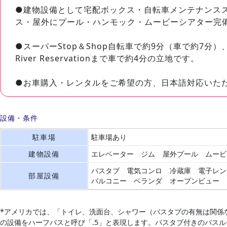
●建物設備として宅配ボックス・自転車メンテナンス
ス・屋外にプール・ハンモック・ムービーシアター完
●スーパーStop＆Shop自転車で約9分（車で約7分）、Mar
River Reservationまで車で約4分の立地です。
●お車購入・レンタルをご希望の方、日本語対応いた
設備・条件
駐車場
駐車場あり
建物設備
エレベーター
ジム
屋外プール
ムービ
バスタブ
電気コンロ
冷蔵庫
電子レン
部屋設備
バルコニー
ベランダ
オープンビュー
*アメリカでは、「トイレ、洗面台、シャワー（バスタブの有無は関係
の設備をハーフバスと呼び「.5」と表現します。バスタブ付きのバス