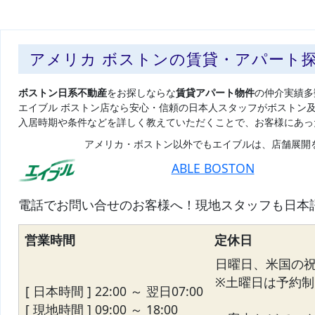
アメリカ ボストンの賃貸・アパート
ボストン日系不動産
をお探しならな
賃貸アパート物件
の仲介実績多
エイブル ボストン店なら安心・信頼の日本人スタッフがボストン
入居時期や条件などを詳しく教えていただくことで、お客様にあっ
アメリカ・ボストン以外でもエイブルは、店舗展開
ABLE BOSTON
電話でお問い合せのお客様へ！現地スタッフも日本
営業時間
定休日
日曜日、米国の
※土曜日は予約制
[ 日本時間 ] 22:00 ～ 翌日07:00
[ 現地時間 ] 09:00 ～ 18:00