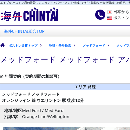
エイブル ボストン店の賃貸マンション・アパートメント情報。赴任・転勤など海外引越しの住宅・
日本か
ボストン
海外CHINTAI
エイブル ボストン店
海外CHINTAI総合TOP
ボストン賃貸トップ
地域・条件検索
メッドフォード
メッドフ
メッドフォード メッドフォード ア
※ 年間契約（契約期間の相談可）
エリア 路線
メッドフォード
メッドフォード
オレンジライン 線
ウエリントン 駅
徒歩12分
地域/地区
Med Ford / Med Ford
沿線/駅
Orange Line/Wellington