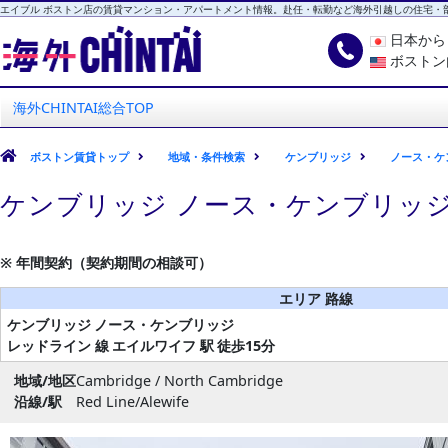
エイブル ボストン店の賃貸マンション・アパートメント情報。赴任・転勤など海外引越しの住宅・
日本か
ボストン
海外CHINTAI
エイブル ボストン店
海外CHINTAI総合TOP
ボストン賃貸トップ
地域・条件検索
ケンブリッジ
ノース・ケ
ケンブリッジ ノース・ケンブリッジ
※ 年間契約（契約期間の相談可）
エリア 路線
ケンブリッジ
ノース・ケンブリッジ
レッドライン 線
エイルワイフ 駅
徒歩15分
地域/地区
Cambridge / North Cambridge
沿線/駅
Red Line/Alewife