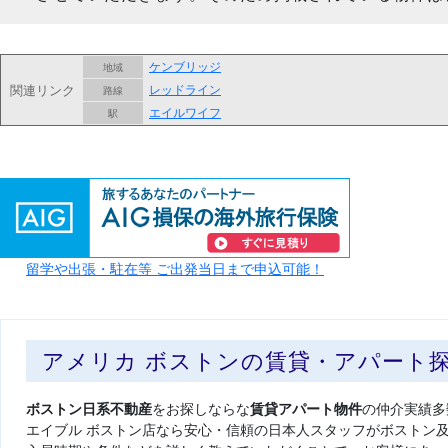
ケンブリッジ
地域
関連リンク
レッドライン
路線
エイルワイフ
駅
留学や出張・駐在等 ご出発当日まで申込可能！
アメリカ ボストンの賃貸・アパート
ボストン日系不動産
をお探しならな
賃貸アパート物件
の仲介実績多
エイブル ボストン店なら安心・信頼の日本人スタッフがボストン