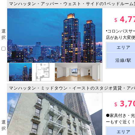
マンハッタン・アッパー・ウェスト・サイドの1ベッドルーム
4,7
$
選
•コロンバスサ
択
店があり大変便利
エリア
沿線/駅
マンハッタン・ミッドタウン・イーストのスタジオ賃貸・ア
3,7
$
●家具付き・光
ーもすぐ近く！お
選
択
エリア