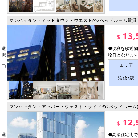
マンハッタン・ミッドタウン・ウエストの2ベッドルーム賃貸
13,
$
選
●便利な駅近物
択
物件となります。
エリア
沿線/駅
マンハッタン・アッパー・ウェスト・サイドの2ベッドルーム
12,
$
選
●高級住宅街で