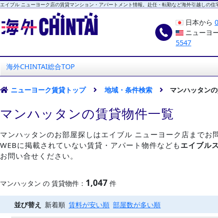
エイブル ニューヨーク店の賃貸マンション・アパートメント情報。赴任・転勤など海外引越しの住
日本から
ニューヨ
5547
海外CHINTAI
エイブル ニューヨーク店
海外CHINTAI総合TOP
ニューヨーク賃貸トップ
地域・条件検索
マンハッタンの
マンハッタンの賃貸物件一覧
マンハッタンのお部屋探しはエイブル ニューヨーク店までお
WEBに掲載されていない賃貸・アパート物件なども
エイブル
お問い合せください。
1,047
マンハッタン の 賃貸物件：
件
並び替え
新着順
賃料が安い順
部屋数が多い順