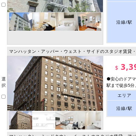
沿線/駅
マンハッタン・アッパー・ウェスト・サイドのスタジオ賃貸
3,3
$
選
●安心のドアマ
択
駅まで徒歩5分、
エリア
沿線/駅