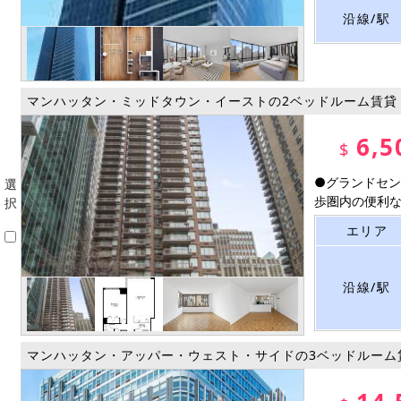
沿線/駅
マンハッタン・ミッドタウン・イーストの2ベッドルーム賃貸
6,5
$
●グランドセン
選
歩圏内の便利な立
択
エリア
沿線/駅
マンハッタン・アッパー・ウェスト・サイドの3ベッドルーム