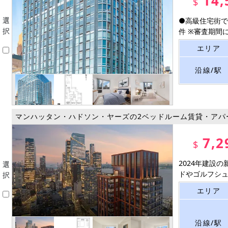
14,
$
選
●高級住宅街で
択
件 ※審査期間に時
エリア
沿線/駅
マンハッタン・ハドソン・ヤーズの2ベッドルーム賃貸・アパ
7,2
$
2024年建設
選
ドやゴルフシュミ
択
エリア
沿線/駅