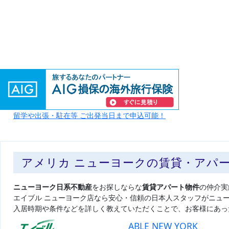
留学や出張・駐在等 ご出発当日まで申込可能！
アメリカ ニューヨークの賃貸・アパ
ニューヨーク日系不動産
をお探しならな
賃貸アパート物件
の仲介実
エイブル ニューヨーク店なら安心・信頼の日本人スタッフがニュ
入居時期や条件などを詳しく教えていただくことで、お客様にあっ
ABLE NEW YORK