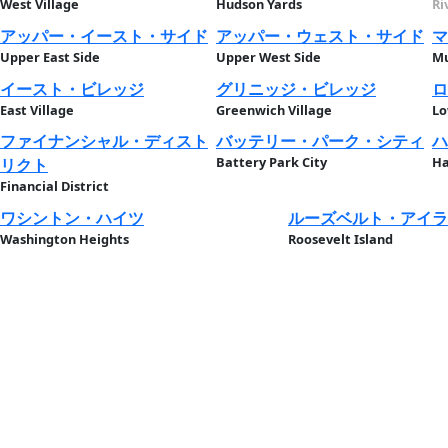
West Village
Hudson Yards
Ri
アッパー・イースト・サイド
アッパー・ウェスト・サイド
マ
Upper East Side
Upper West Side
Mu
イースト・ビレッジ
グリニッジ・ビレッジ
ロ
East Village
Greenwich Village
Lo
ファイナンシャル・ディスト
バッテリー・パーク・シティ
ハ
Battery Park City
H
リクト
Financial District
ワシントン・ハイツ
ルーズベルト・アイラ
Washington Heights
Roosevelt Island