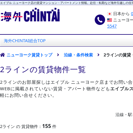
エイブル ニューヨーク店の賃貸マンション・アパートメント情報。赴任・転勤など海外引越しの住
日本から
ニューヨ
5547
海外CHINTAI
エイブル ニューヨーク店
海外CHINTAI総合TOP
ニューヨーク賃貸トップ
沿線・条件検索
2ラインの賃貸
2ラインの賃貸物件一覧
2ラインのお部屋探しはエイブル ニューヨーク店までお問い
WEBに掲載されていない賃貸・アパート物件なども
エイブル
軽にお問い合せください。
沿線・駅
155
2ライン の 賃貸物件：
件