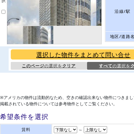
択
沿線/駅
地区/道路
選択した物件をまとめて問い合せ
このページ
の選択を
クリア
すべて
の選択を
※アメリカの物件は流動的なため、空きの確認出来ない物件につきまし
掲載されている物件については参考物件としてご覧ください。
希望条件を選択
賃料
～