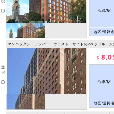
択
沿線/駅
地区/道路
マンハッタン・アッパー・ウェスト・サイドの2ベッドルーム
8,0
$
選
択
沿線/駅
地区/道路