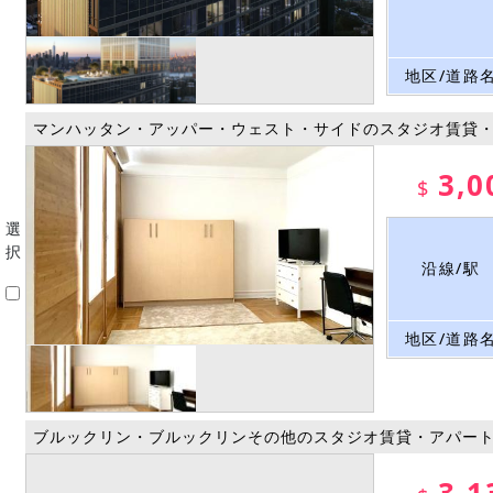
地区/道路
マンハッタン・アッパー・ウェスト・サイドのスタジオ賃貸
3,0
$
選
択
沿線/駅
地区/道路
ブルックリン・ブルックリンその他のスタジオ賃貸・アパー