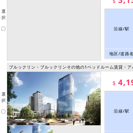
3,1
$
選
択
沿線/駅
地区/道路
ブルックリン・ブルックリンその他の1ベッドルーム賃貸・ア
4,1
$
選
択
沿線/駅