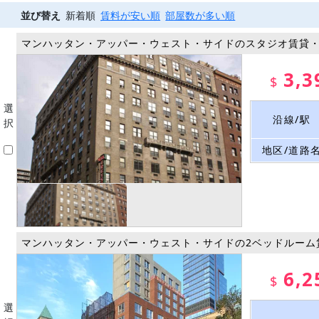
並び替え
新着順
賃料が安い順
部屋数が多い順
マンハッタン・アッパー・ウェスト・サイドのスタジオ賃貸
3,3
$
選
沿線/駅
択
地区/道路
マンハッタン・アッパー・ウェスト・サイドの2ベッドルーム
6,2
$
選