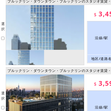
ブルックリン・ダウンタウン・ブルックリンのスタジオ賃貸
3,4
$
選
択
沿線/駅
地区/道路
ブルックリン・ダウンタウン・ブルックリンのスタジオ賃貸
3,5
$
選
択
沿線/駅