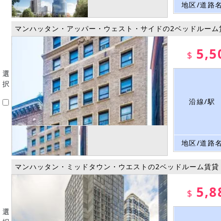
地区/道路
マンハッタン・アッパー・ウェスト・サイドの2ベッドルーム
5,5
$
選
択
沿線/駅
地区/道路
マンハッタン・ミッドタウン・ウエストの2ベッドルーム賃貸
5,8
$
選