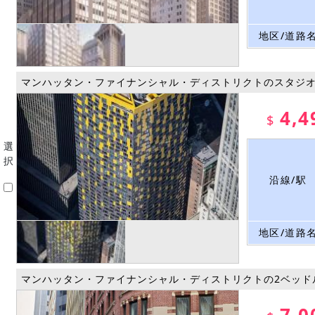
地区/道路
マンハッタン・ファイナンシャル・ディストリクトのスタジ
4,4
$
選
択
沿線/駅
地区/道路
マンハッタン・ファイナンシャル・ディストリクトの2ベッド