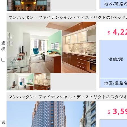
地区/道路
マンハッタン・ファイナンシャル・ディストリクトの1ベッド
4,2
$
選
択
沿線/駅
地区/道路
マンハッタン・ファイナンシャル・ディストリクトのスタジ
3,5
$
選