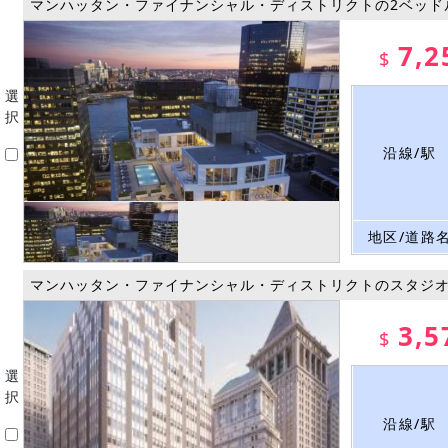
マンハッタン・ファイナンシャル・ディストリクトの2ベッド
7,2
$
選
択
沿線/駅
地区/道路
マンハッタン・ファイナンシャル・ディストリクトのスタジ
3,5
$
選
択
沿線/駅