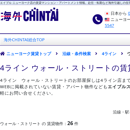
エイブル ニューヨーク店の賃貸マンション・アパートメント情報。赴任・転勤など海外引越しの住
日本から
ニューヨ
5547
海外CHINTAI
エイブル ニューヨーク店
海外CHINTAI総合TOP
ニューヨーク賃貸トップ
沿線・条件検索
4ライン
4ライン ウォール・ストリートの賃
4ライン ウォール・ストリートのお部屋探しは4ライン店ま
WEBに掲載されていない賃貸・アパート物件なども
エイブル
軽にお問い合せください。
沿線・駅
26
ウォール・ストリート の 賃貸物件：
件