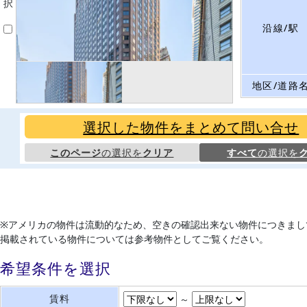
択
沿線/駅
地区/道路
選択した物件をまとめて問い合せ
このページ
の選択を
クリア
すべて
の選択を
※アメリカの物件は流動的なため、空きの確認出来ない物件につきまし
掲載されている物件については参考物件としてご覧ください。
希望条件を選択
賃料
～