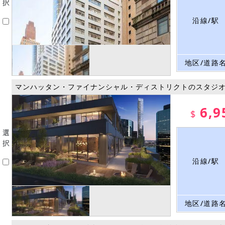
択
沿線/駅
地区/道路
マンハッタン・ファイナンシャル・ディストリクトのスタジ
6,9
$
選
択
沿線/駅
地区/道路