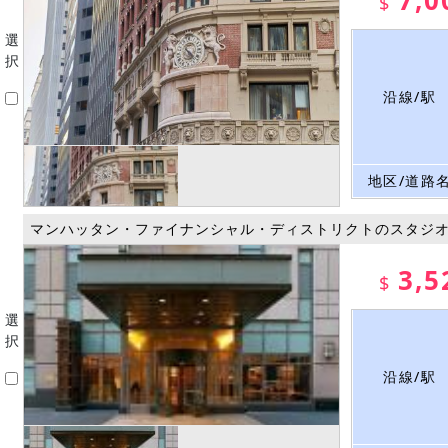
7,0
$
選
択
沿線/駅
地区/道路
マンハッタン・ファイナンシャル・ディストリクトのスタジ
3,5
$
選
択
沿線/駅