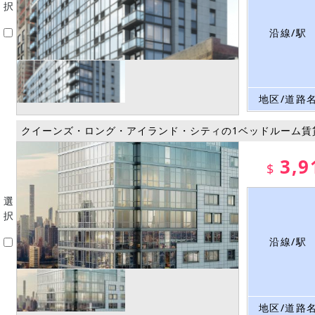
択
沿線/駅
地区/道路
クイーンズ・ロング・アイランド・シティの1ベッドルーム賃
3,9
$
選
択
沿線/駅
地区/道路