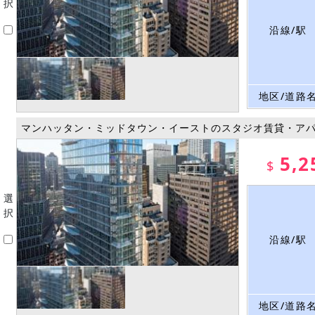
択
沿線/駅
地区/道路
マンハッタン・ミッドタウン・イーストのスタジオ賃貸・ア
5,2
$
選
択
沿線/駅
地区/道路