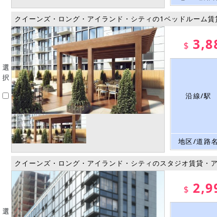
クイーンズ・ロング・アイランド・シティの1ベッドルーム賃
3,8
$
選
択
沿線/駅
地区/道路
クイーンズ・ロング・アイランド・シティのスタジオ賃貸・
2,9
$
選