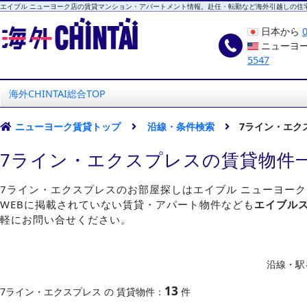
エイブル ニューヨーク店の賃貸マンション・アパートメント情報。赴任・転勤など海外引越しの住
日本から
ニューヨ
5547
海外CHINTAI
エイブル ニューヨーク店
海外CHINTAI総合TOP
ニューヨーク賃貸トップ
沿線・条件検索
7ライン・エク
7ライン・エクスプレスの賃貸物件
7ライン・エクスプレスのお部屋探しはエイブル ニューヨー
WEBに掲載されていない賃貸・アパート物件なども
エイブル
軽にお問い合せください。
沿線・駅
13
7ライン・エクスプレス の 賃貸物件：
件