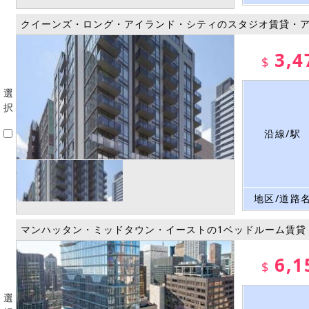
クイーンズ・ロング・アイランド・シティのスタジオ賃貸・
3,4
$
選
択
沿線/駅
地区/道路
マンハッタン・ミッドタウン・イーストの1ベッドルーム賃貸
6,1
$
選