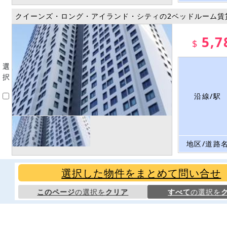
クイーンズ・ロング・アイランド・シティの2ベッドルーム賃
5,7
$
選
択
沿線/駅
地区/道路
選択した物件をまとめて問い合せ
このページ
の選択を
クリア
すべて
の選択を