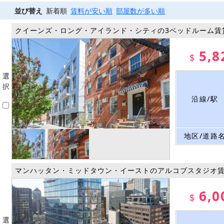
並び替え
新着順
賃料が安い順
部屋数が多い順
クイーンズ・ロング・アイランド・シティの3ベッドルーム賃
5,8
$
選
択
沿線/駅
地区/道路
マンハッタン・ミッドタウン・イーストのアルコブスタジオ
6,0
$
選