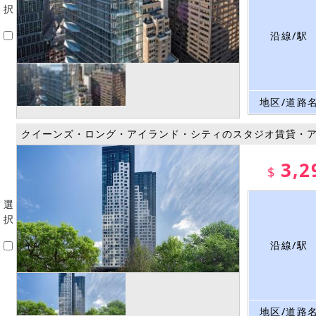
択
沿線/駅
地区/道路
クイーンズ・ロング・アイランド・シティのスタジオ賃貸・
3,2
$
選
択
沿線/駅
地区/道路