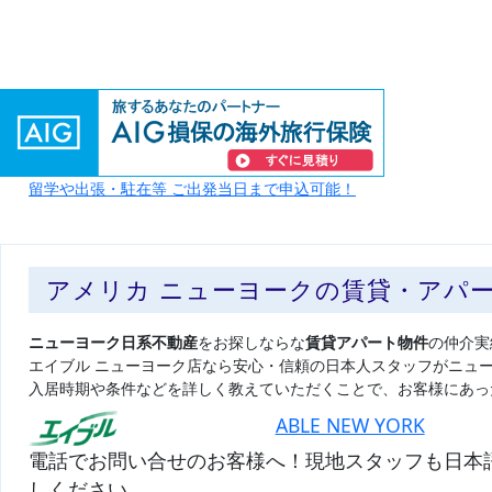
留学や出張・駐在等 ご出発当日まで申込可能！
アメリカ ニューヨークの賃貸・アパ
ニューヨーク日系不動産
をお探しならな
賃貸アパート物件
の仲介実
エイブル ニューヨーク店なら安心・信頼の日本人スタッフがニュ
入居時期や条件などを詳しく教えていただくことで、お客様にあっ
ABLE NEW YORK
電話でお問い合せのお客様へ！現地スタッフも日本
しください。