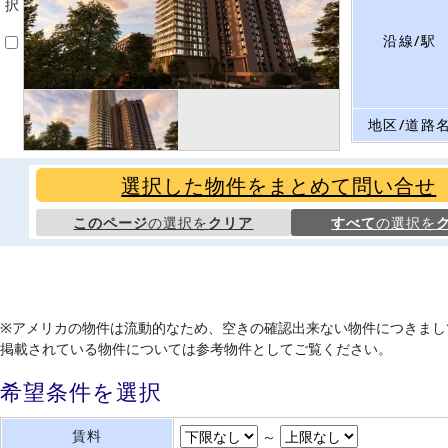
択
沿線/駅
地区/道路
選択した物件をまとめて問い合せ
このページ
の選択を
クリア
すべて
の選択を
※アメリカの物件は流動的なため、空きの確認出来ない物件につきまし
掲載されている物件については参考物件としてご覧ください。
希望条件を選択
賃料
～