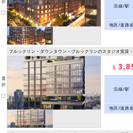
択
沿線/駅
地区/道路
ブルックリン・ダウンタウン・ブルックリンのスタジオ賃貸
3,8
$
選
択
沿線/駅
地区/道路