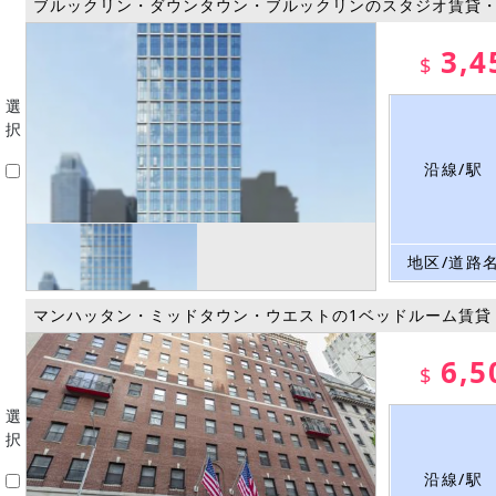
ブルックリン・ダウンタウン・ブルックリンのスタジオ賃貸
3,4
$
選
択
沿線/駅
地区/道路
マンハッタン・ミッドタウン・ウエストの1ベッドルーム賃貸
6,5
$
選
択
沿線/駅