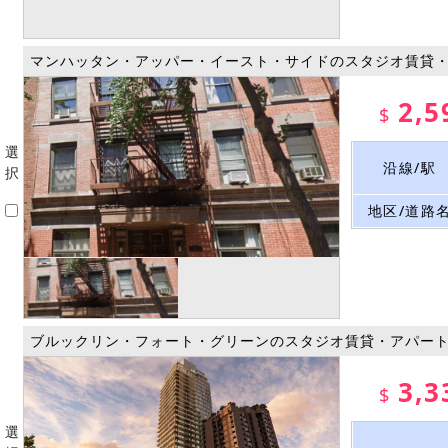
マンハッタン・アッパー・イースト・サイドのスタジオ賃貸
2,5
$
選
沿線/駅
択
地区/道路
ブルックリン・フォート・グリーンのスタジオ賃貸・アパー
3,3
$
選