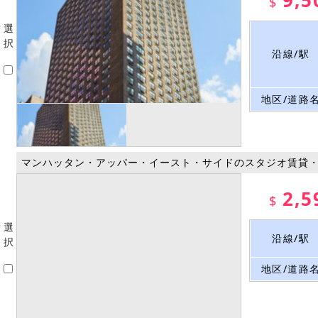
9,5
$
選
択
沿線/駅
地区/道路
マンハッタン・アッパー・イースト・サイドのスタジオ賃貸
2,5
$
選
沿線/駅
択
地区/道路