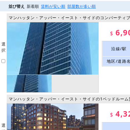
並び替え
新着順
賃料が安い順
部屋数が多い順
マンハッタン・アッパー・イースト・サイドのコンバーティブ
6,9
$
選
沿線/駅
択
地区/道路
マンハッタン・アッパー・イースト・サイドの1ベッドルーム
4,3
$
選