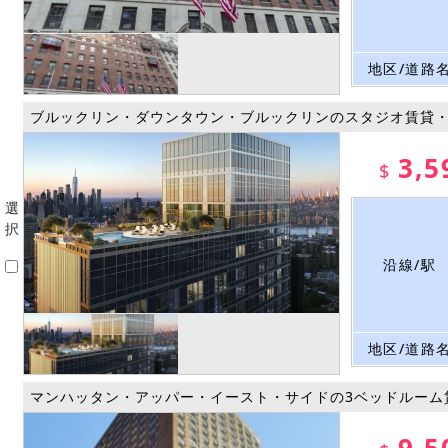
地区/道路
ブルックリン・ダウンタウン・ブルックリンのスタジオ賃貸
3,5
$
選
択
沿線/駅
地区/道路
マンハッタン・アッパー・イースト・サイドの3ベッドルーム