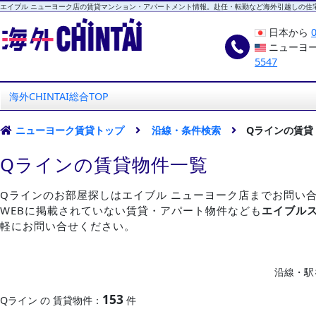
エイブル ニューヨーク店の賃貸マンション・アパートメント情報。赴任・転勤など海外引越しの住
日本から
ニューヨ
5547
海外CHINTAI
エイブル ニューヨーク店
海外CHINTAI総合TOP
ニューヨーク賃貸トップ
沿線・条件検索
Qラインの賃貸
Qラインの賃貸物件一覧
Qラインのお部屋探しはエイブル ニューヨーク店までお問い
WEBに掲載されていない賃貸・アパート物件なども
エイブル
軽にお問い合せください。
沿線・駅
153
Qライン の 賃貸物件：
件