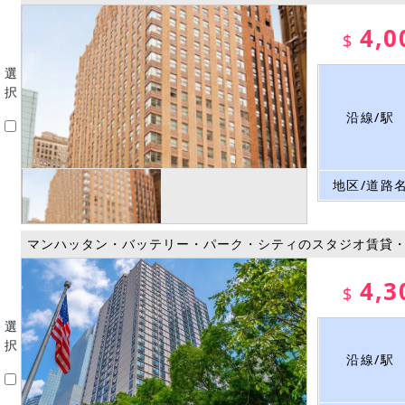
4,0
$
選
択
沿線/駅
地区/道路
マンハッタン・バッテリー・パーク・シティのスタジオ賃貸
4,3
$
選
択
沿線/駅