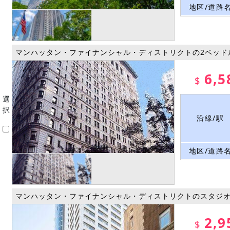
地区/道路
マンハッタン・ファイナンシャル・ディストリクトの2ベッド
6,5
$
選
択
沿線/駅
地区/道路
マンハッタン・ファイナンシャル・ディストリクトのスタジ
2,9
$