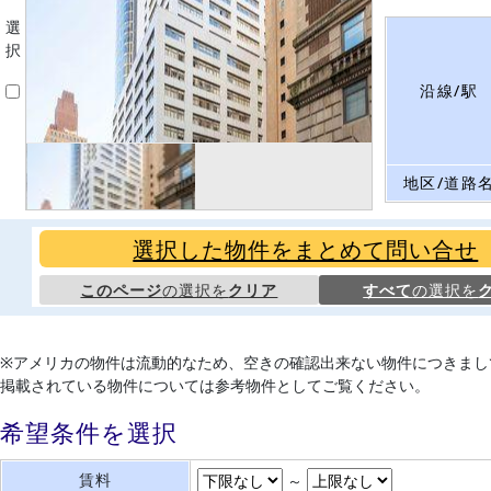
選
択
沿線/駅
地区/道路
選択した物件をまとめて問い合せ
このページ
の選択を
クリア
すべて
の選択を
※アメリカの物件は流動的なため、空きの確認出来ない物件につきまし
掲載されている物件については参考物件としてご覧ください。
希望条件を選択
賃料
～