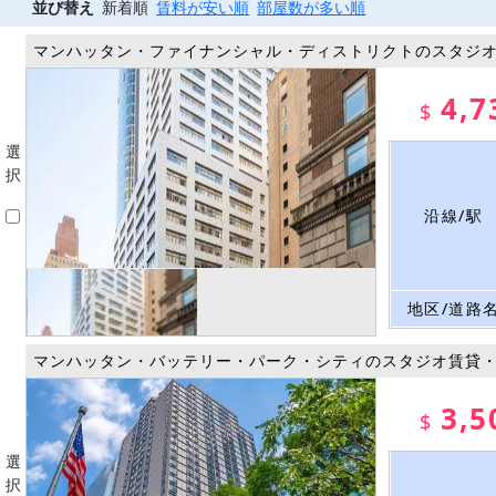
並び替え
新着順
賃料が安い順
部屋数が多い順
マンハッタン・ファイナンシャル・ディストリクトのスタジ
4,7
$
選
択
沿線/駅
地区/道路
マンハッタン・バッテリー・パーク・シティのスタジオ賃貸
3,5
$
選
択