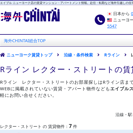
エイブル ニューヨーク店の賃貸マンション・アパートメント情報。赴任・転勤など海外引越しの住
日本から
ニューヨ
5547
海外CHINTAI
エイブル ニューヨーク店
海外CHINTAI総合TOP
ニューヨーク賃貸トップ
沿線・条件検索
Rライン
Rライン レクター・ストリートの賃
Rライン レクター・ストリートのお部屋探しはRライン店ま
WEBに掲載されていない賃貸・アパート物件なども
エイブル
軽にお問い合せください。
沿線・駅
7
レクター・ストリート の 賃貸物件：
件