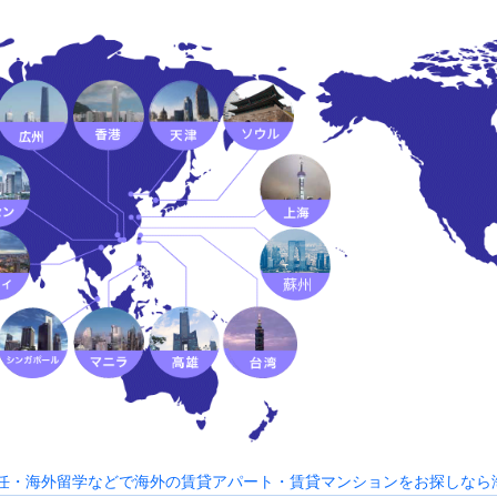
海外赴任・海外留学などで海外の賃貸アパート・賃貸マンションをお探しなら海外C