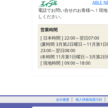
ABLE N
電話でお問い合せのお客様へ！現地
しください。
営業時間
[ 日本時間 ] 22:00～翌日07:00
(夏時間 3月第2日曜日～11月第1日
23:00～翌日08:00
(冬時間 11月第1日曜日～3月第2日
[ 現地時間 ] 09:00～18:00
会社概要
個人情報保護方針