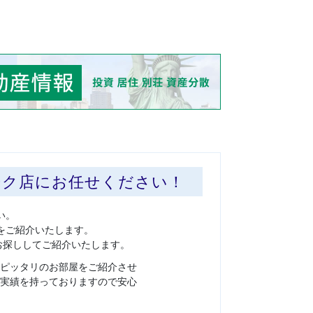
ーク店にお任せください！
い。
をご紹介いたします。
お探ししてご紹介いたします。
ピッタリのお部屋をご紹介させ
実績を持っておりますので安心