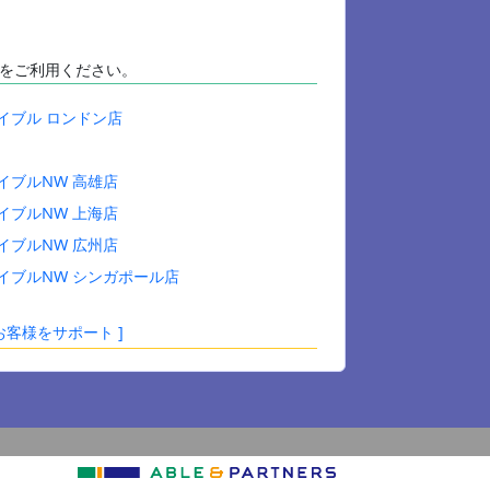
をご利用ください。
イブル ロンドン店
イブルNW 高雄店
イブルNW 上海店
イブルNW 広州店
イブルNW シンガポール店
客様をサポート ]