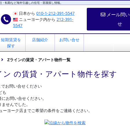
任・転勤など海外引越しの住宅・部屋探し情報。
日本から
010-1-212-391-5547
メール問い
ニューヨーク内から
212-391-
せ
5547
短期賃貸を
店舗紹介
お問い合せ
探す
Zラインの賃貸・アパート物件一覧
イン の賃貸・アパート物件を探す
までお問い合せください
ども
軽にお問い合せください。
りませんでした。
ニューヨーク店までご希望の条件をご連絡ください。