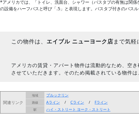
*アメリカでは、「トイレ、洗面台、シャワー（バスタブの有無は関係
の設備をハーフバスと呼び「.5」と表現します。バスタブ付きのバス
この物件は、
エイブル ニューヨーク店
まで気軽
アメリカの賃貸・アパート物件は流動的なため、空き
させていただきます。そのため掲載されている物件は
ブルックリン
地域
関連リンク
Aライン
/
Cライン
/
Fライン
路線
ハイ・ストリート
ヨーク・ストリート
駅