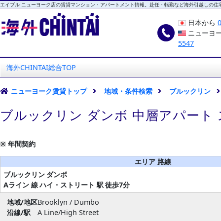
エイブル ニューヨーク店の賃貸マンション・アパートメント情報。赴任・転勤など海外引越しの住
日本から
ニューヨ
5547
海外CHINTAI
エイブル ニューヨーク店
海外CHINTAI総合TOP
ニューヨーク賃貸トップ
地域・条件検索
ブルックリン
ブルックリン ダンボ 中層アパート
※ 年間契約
エリア 路線
ブルックリン
ダンボ
Aライン 線
ハイ・ストリート 駅
徒歩7分
地域/地区
Brooklyn / Dumbo
沿線/駅
A Line/High Street