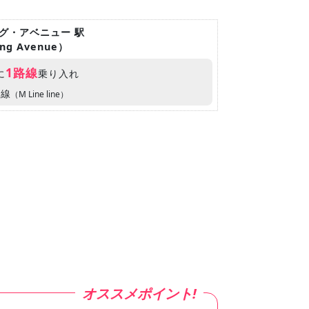
ング・アベニュー 駅
hing Avenue）
1路線
に
乗り入れ
ン線
（M Line line）