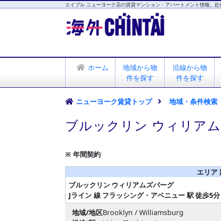
エイブル ニューヨーク店の賃貸マンション・アパートメント情報。赴
海外CHINTAI
エイブル ニューヨーク店
ホーム
地域から物
沿線から物
件を探す
件を探す
ニューヨーク賃貸トップ
地域・条件検索
ブルックリン ウィリアム
※ 年間契約
エリア
ブルックリン
ウィリアムズバーグ
Jライン 線
フラッシング・アベニュー 駅
徒歩5分
地域/地区
Brooklyn / Williamsburg