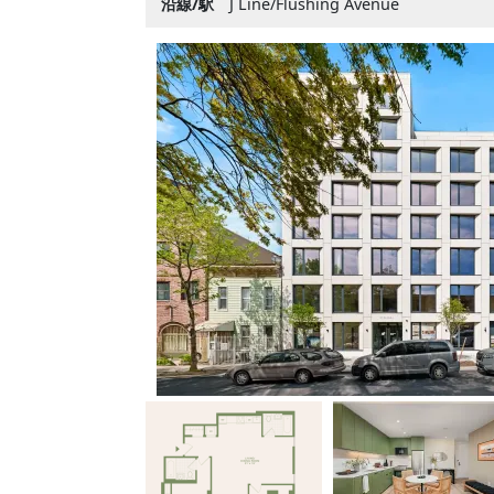
沿線/駅
J Line/Flushing Avenue