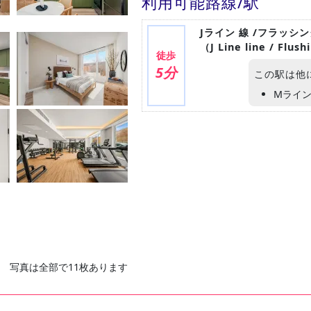
利用可能路線/駅
Jライン 線 /フラッシ
（J Line line / Flus
徒歩
5分
この駅は他
Mライ
写真は全部で11枚あります