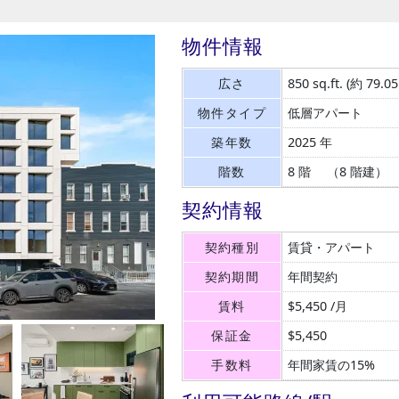
物件情報
広さ
850 sq.ft.
(約 79.0
物件タイプ
低層アパート
築年数
2025 年
階数
8 階 （8 階建）
契約情報
契約種別
賃貸・アパート
契約期間
年間契約
賃料
$5,450 /月
保証金
$5,450
手数料
年間家賃の15%