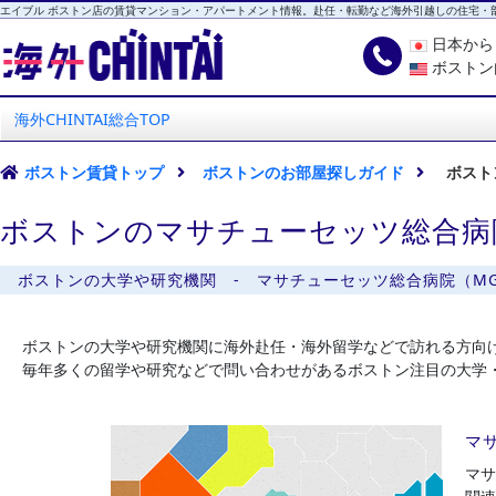
エイブル ボストン店の賃貸マンション・アパートメント情報。赴任・転勤など海外引越しの住宅・
日本か
ボストン
海外CHINTAI
エイブル ボストン店
海外CHINTAI総合TOP
ボストン賃貸トップ
ボストンのお部屋探しガイド
ボスト
ボストンのマサチューセッツ総合病
ボストンの大学や研究機関 - マサチューセッツ総合病院（M
ボストンの大学や研究機関に海外赴任・海外留学などで訪れる方向
毎年多くの留学や研究などで問い合わせがあるボストン注目の大学
マ
マサ