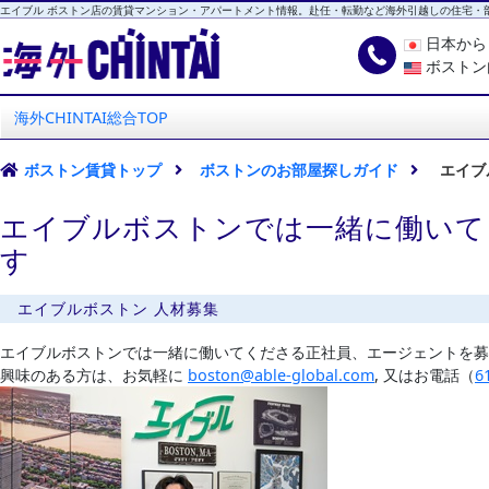
エイブル ボストン店の賃貸マンション・アパートメント情報。赴任・転勤など海外引越しの住宅・
日本か
ボストン
海外CHINTAI
エイブル ボストン店
海外CHINTAI総合TOP
ボストン賃貸トップ
ボストンのお部屋探しガイド
エイブ
エイブルボストンでは一緒に働いて
す
エイブルボストン 人材募集
エイブルボストンでは一緒に働いてくださる正社員、エージェントを募
興味のある方は、お気軽に
boston@able-global.com
, 又はお電話（
6