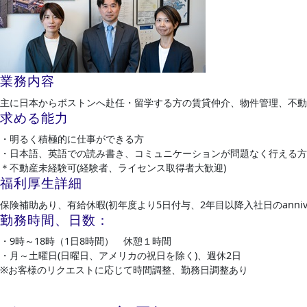
業務内容
主に日本からボストンへ赴任・留学する方の賃貸仲介、物件管理、不動
求める能力
・明るく積極的に仕事ができる方
・日本語、英語での読み書き、コミュニケーションが問題なく行える方
＊不動産未経験可(経験者、ライセンス取得者大歓迎)
福利厚生詳細
保険補助あり、有給休暇(初年度より5日付与、2年目以降入社日のanniver
勤務時間、日数：
・9時～18時（1日8時間） 休憩１時間
・月～土曜日(日曜日、アメリカの祝日を除く)、週休2日
※お客様のリクエストに応じて時間調整、勤務日調整あり