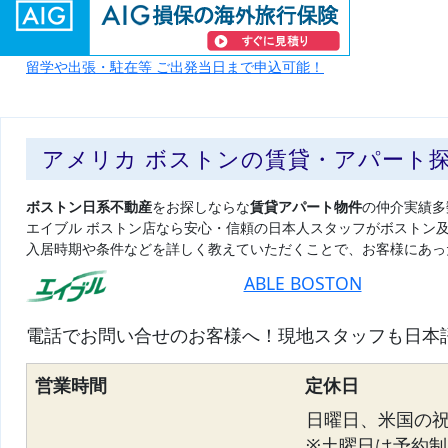
留学や出張・駐在等 ご出発当日まで申込可能！
アメリカ ボストンの賃貸・アパート
ボストン日系不動産
をお探しならな
賃貸アパート物件
の仲介実績多
エイブル ボストン店なら安心・信頼の日本人スタッフがボストン
入居時期や条件などを詳しく教えていただくことで、お客様にあっ
ABLE BOSTON
電話でお問い合せのお客様へ！現地スタッフも日本
営業時間
定休日
日曜日、米国の
※土曜日は予約制