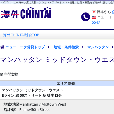
エイブル ニューヨーク店の賃貸マンション・アパートメント情報。赴任・転勤など海外引越しの住
日本から
ニューヨ
5547
海外CHINTAI
エイブル ニューヨーク店
海外CHINTAI総合TOP
ニューヨーク賃貸トップ
地域・条件検索
マンハッタン
マンハッタン ミッドタウン・ウエス
※ 年間契約
エリア 路線
マンハッタン
ミッドタウン・ウエスト
Eライン 線
50ストリート 駅
徒歩12分
地域/地区
Manhattan / Midtown West
沿線/駅
E Line/50th Street