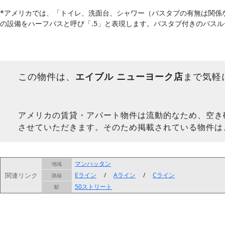
*アメリカでは、「トイレ、洗面台、シャワー（バスタブの有無は関係
の設備をハーフバスと呼び「.5」と表現します。バスタブ付きのバス
この物件は、
エイブル ニューヨーク店
まで気軽
アメリカの賃貸・アパート物件は流動的なため、空き
させていただきます。そのため掲載されている物件は
マンハッタン
地域
関連リンク
Eライン
/
Aライン
/
Cライン
路線
50ストリート
駅