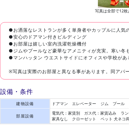
写真は全部で12枚
●お洒落なレストランが多く単身者やカップルに人気
●安心のドアマン付きビルディング
●お部屋は嬉しい室内洗濯乾燥機付
●ジムやプールなど豪華なアメニティが充実。寒い冬
●マンハッタン ウエストサイドにオフィスや学校があ
※写真は実際のお部屋と異なる事があります。同アパ
設備・条件
建物設備
ドアマン
エレベーター
ジム
プール
電気代：家賃別
ガス代：家賃込み
ラン
部屋設備
家具なし
クローゼット
ペット 犬ネコ