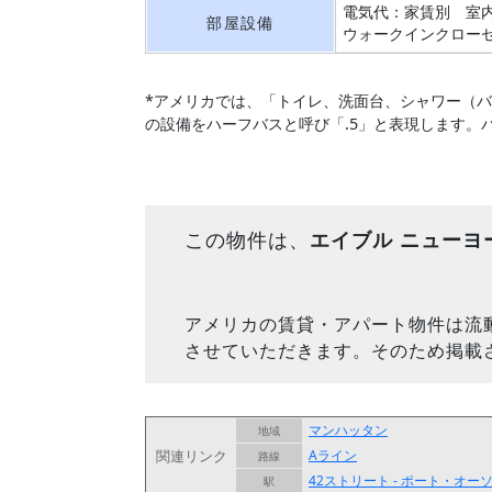
電気代：家賃別
室
部屋設備
ウォークインクロー
*アメリカでは、「トイレ、洗面台、シャワー（
の設備をハーフバスと呼び「.5」と表現します。
この物件は、
エイブル ニューヨ
アメリカの賃貸・アパート物件は流
させていただきます。そのため掲載
マンハッタン
地域
関連リンク
Aライン
路線
42ストリート - ポート・オ
駅