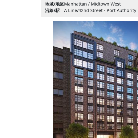
地域/地区
Manhattan / Midtown West
沿線/駅
A Line/42nd Street - Port Authority