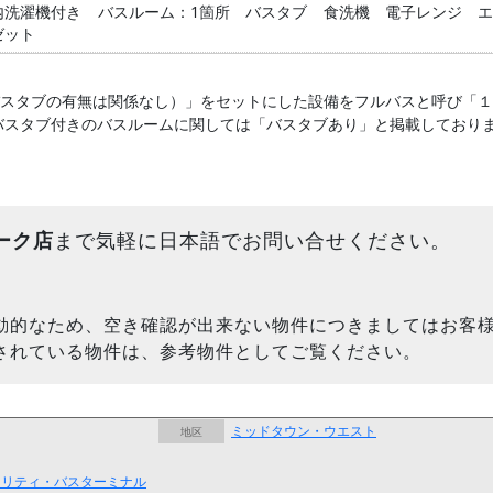
内洗濯機付き
バスルーム：1箇所
バスタブ
食洗機
電子レンジ
ゼット
バスタブの有無は関係なし）」をセットにした設備をフルバスと呼び「
バスタブ付きのバスルームに関しては「バスタブあり」と掲載しており
ーク店
まで気軽に日本語でお問い合せください。
動的なため、空き確認が出来ない物件につきましてはお客
されている物件は、参考物件としてご覧ください。
ミッドタウン・ウエスト
地区
ーソリティ・バスターミナル