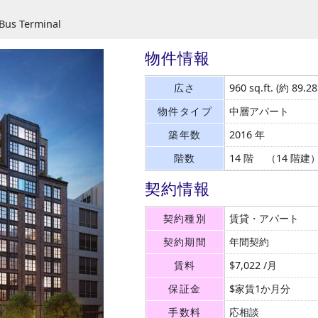
 Bus Terminal
物件情報
広さ
960 sq.ft.
(約 89.2
物件タイプ
中層アパート
築年数
2016 年
階数
14 階 （14 階建
契約情報
契約種別
賃貸・アパート
契約期間
年間契約
賃料
$7,022 /月
保証金
$家賃1か月分
手数料
応相談